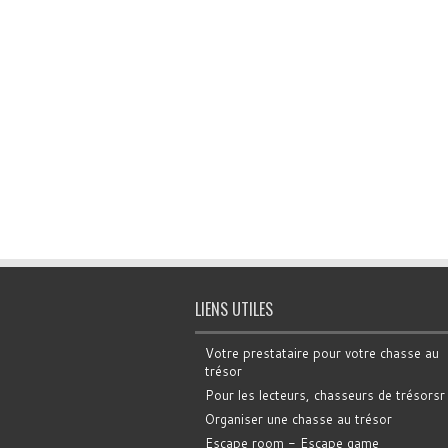
LIENS UTILES
Votre prestataire pour votre chasse au
trésor
Pour les lecteurs, chasseurs de trésorsr
Organiser une chasse au trésor
Escape room - Escape game