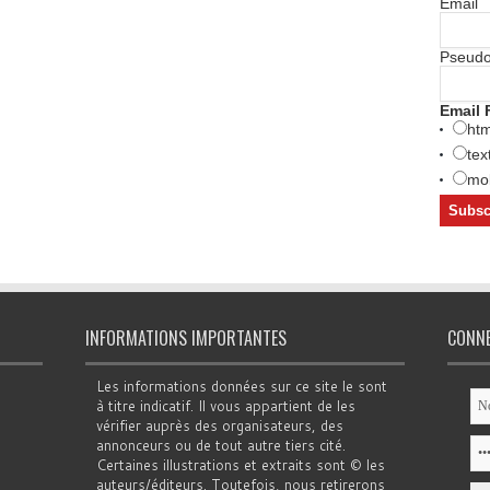
Email
Pseud
Email 
htm
tex
mob
INFORMATIONS IMPORTANTES
CONN
Les informations données sur ce site le sont
à titre indicatif. Il vous appartient de les
vérifier auprès des organisateurs, des
annonceurs ou de tout autre tiers cité.
Certaines illustrations et extraits sont © les
auteurs/éditeurs. Toutefois, nous retirerons