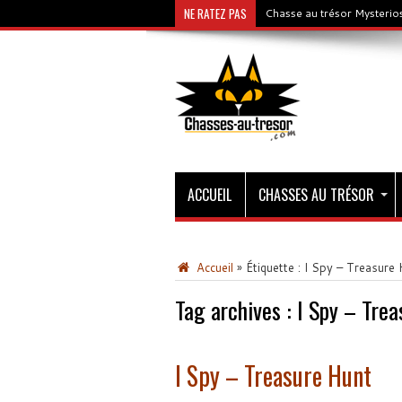
NE RATEZ PAS
Chasse au trésor Mysterios
ACCUEIL
CHASSES AU TRÉSOR
Accueil
»
Étiquette :
I Spy – Treasure 
Tag archives :
I Spy – Trea
I Spy – Treasure Hunt