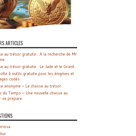
RS ARTICLES
e au trésor gratuite : A la recherche de Mr
me
e au trésor gratuite : Le Jade et le Granit
oîte à outils gratuite pour les énigmes et
ages codés
e anonyme – La chasse au trésor
o du Temps – Une nouvelle chasse au
r se prépare
STIONS
riosa
ibur