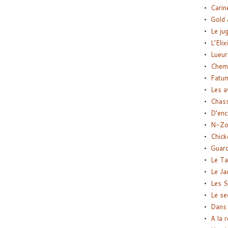
Carin
Gold 
Le ju
L’Elix
Lueur
Chemi
Fatu
Les a
Chas
D’enc
N-Zo
Chick
Guard
Le Ta
Le Ja
Les S
Le se
Dans 
A la 