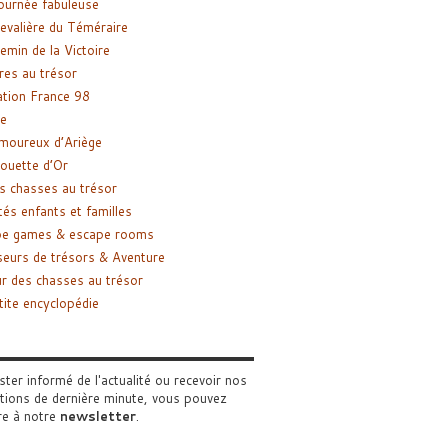
ournée fabuleuse
evalière du Téméraire
emin de la Victoire
res au trésor
tion France 98
e
moureux d’Ariège
ouette d’Or
s chasses au trésor
tés enfants et familles
pe games & escape rooms
eurs de trésors & Aventure
r des chasses au trésor
tite encyclopédie
ster informé de l'actualité ou recevoir nos
tions de dernière minute, vous pouvez
re à notre
newsletter
.