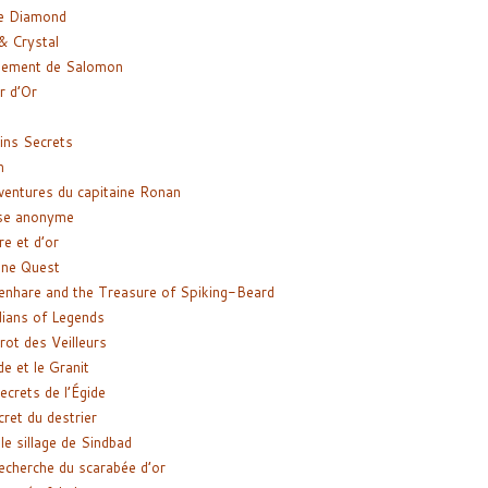
e Diamond
& Crystal
gement de Salomon
ir d’Or
ns Secrets
m
ventures du capitaine Ronan
se anonyme
re et d’or
ne Quest
enhare and the Treasure of Spiking-Beard
ians of Legends
rot des Veilleurs
de et le Granit
ecrets de l’Égide
cret du destrier
le sillage de Sindbad
recherche du scarabée d’or