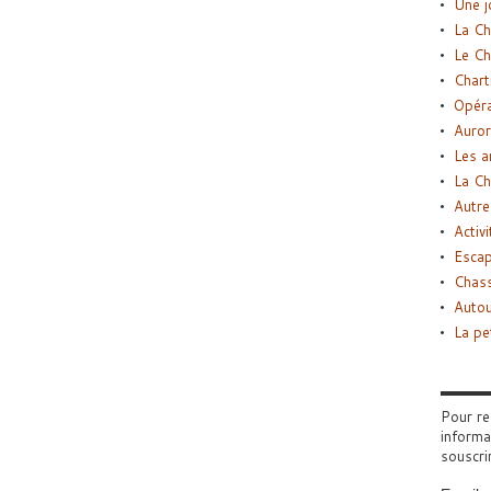
Une j
La Ch
Le Ch
Chart
Opéra
Auror
Les a
La Ch
Autre
Activi
Esca
Chass
Autou
La pe
Pour re
informa
souscri