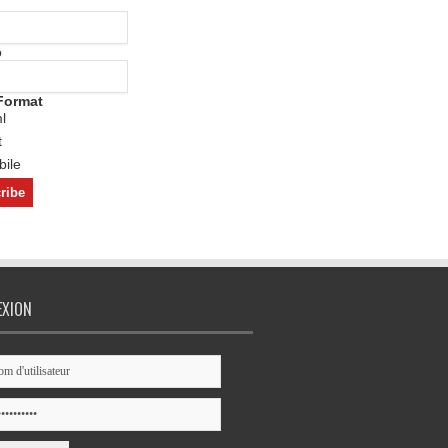
o
Format
l
t
ile
EXION