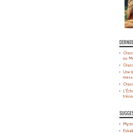
DERNIE
Chass
ou M
Chass
Une b
mess
Chass
L’Éch
tréso
SUGGE
Myste
Exkal