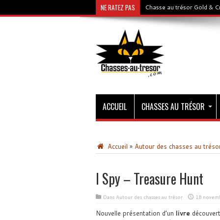
NE RATEZ PAS
Chasse au trésor Gold & C
ACCUEIL
CHASSES AU TRÉSOR
Accueil
»
Autour des chasses au tréso
I Spy – Treasure Hunt
Dans
Autour des chasses au trésor
18 novem
Nouvelle présentation d’un
livre
découvert