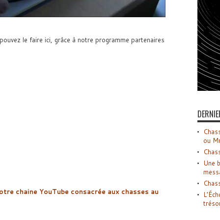
 pouvez le faire ici, grâce à notre programme partenaires
DERNIE
Chass
ou M
Chass
Une b
mess
Chass
otre
chaine YouTube consacrée aux chasses au
L’Éch
tréso