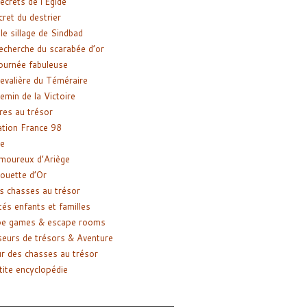
ecrets de l’Égide
cret du destrier
le sillage de Sindbad
recherche du scarabée d’or
ournée fabuleuse
evalière du Téméraire
emin de la Victoire
res au trésor
tion France 98
e
moureux d’Ariège
ouette d’Or
s chasses au trésor
tés enfants et familles
pe games & escape rooms
eurs de trésors & Aventure
r des chasses au trésor
tite encyclopédie