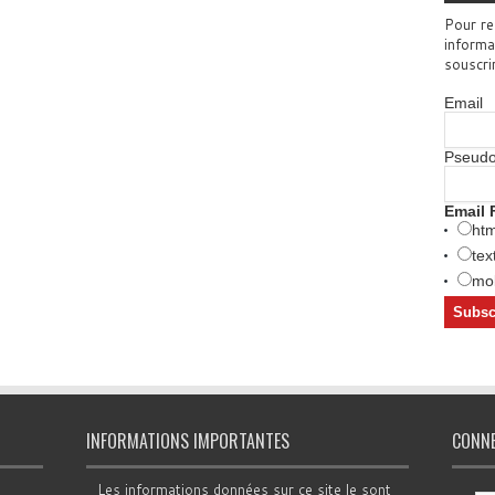
Pour re
informa
souscri
Email
Pseud
Email 
htm
tex
mob
INFORMATIONS IMPORTANTES
CONN
Les informations données sur ce site le sont