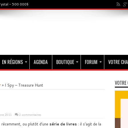
rystal - 500 000$
EN RÉGIONS
AGENDA
BOUTIQUE
FORUM
VOTRE CHA
VOTRE 
r
»
I Spy – Treasure Hunt
bre 2011
2 commentaires
 récemment, ou plutôt d’une
série de livres
: il s’agit de la