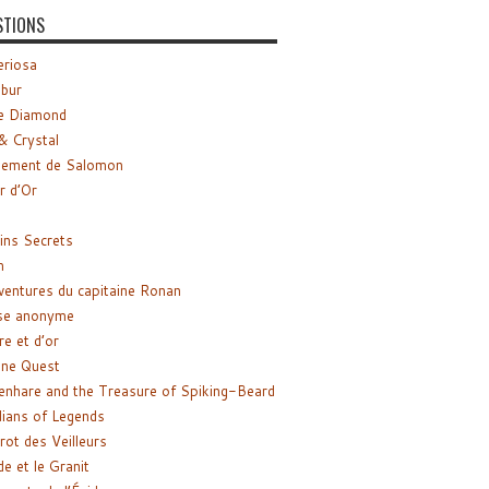
STIONS
riosa
ibur
e Diamond
& Crystal
gement de Salomon
ir d’Or
ns Secrets
m
ventures du capitaine Ronan
se anonyme
re et d’or
ne Quest
enhare and the Treasure of Spiking-Beard
ians of Legends
rot des Veilleurs
de et le Granit