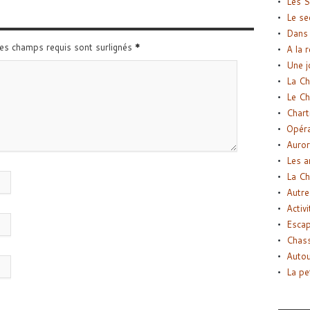
Les S
Le se
Dans 
Les champs requis sont surlignés
*
A la 
Une j
La Ch
Le Ch
Chart
Opéra
Auror
Les a
La Ch
Autre
Activi
Esca
Chass
Autou
La pe