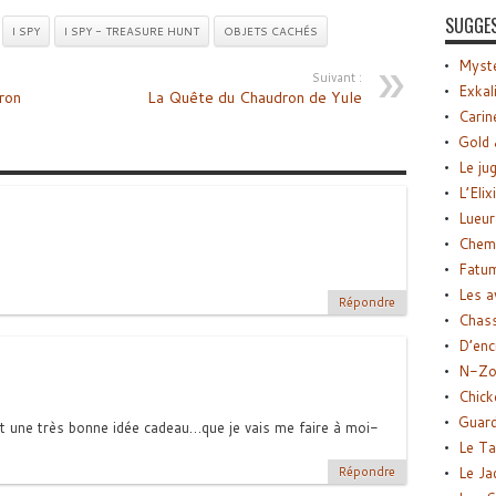
SUGGE
I SPY
I SPY - TREASURE HUNT
OBJETS CACHÉS
Myste
Suivant :
Exkal
ron
La Quête du Chaudron de Yule
Carin
Gold 
Le ju
L’Elix
Lueur
Chemi
Fatu
Les a
Répondre
Chas
D’enc
N-Zo
Chick
Guard
t une très bonne idée cadeau…que je vais me faire à moi-
Le Ta
Le Ja
Répondre