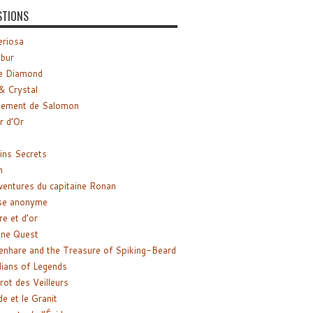
STIONS
riosa
ibur
e Diamond
& Crystal
gement de Salomon
ir d’Or
ns Secrets
m
ventures du capitaine Ronan
se anonyme
re et d’or
ne Quest
enhare and the Treasure of Spiking-Beard
ians of Legends
rot des Veilleurs
de et le Granit