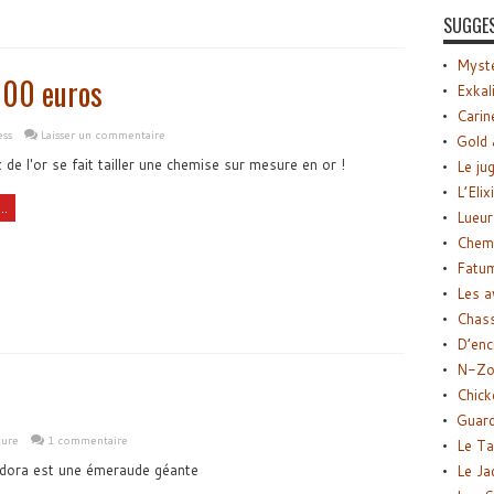
SUGGE
Myste
000 euros
Exkal
Carin
ess
Laisser un commentaire
Gold 
e l'or se fait tailler une chemise sur mesure en or !
Le ju
L’Elix
..
Lueur
Chemi
Fatu
Les a
Chas
D’enc
N-Zo
Chick
Guard
ture
1 commentaire
Le Ta
dora est une émeraude géante
Le Ja