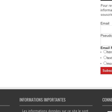
Pour re
informa
souscri
Email
Pseud
Email 
htm
tex
mob
INFORMATIONS IMPORTANTES
CONN
Les informations données sur ce site le sont