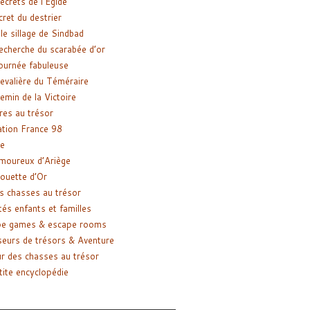
ecrets de l’Égide
cret du destrier
le sillage de Sindbad
recherche du scarabée d’or
ournée fabuleuse
evalière du Téméraire
emin de la Victoire
res au trésor
tion France 98
e
moureux d’Ariège
ouette d’Or
s chasses au trésor
tés enfants et familles
pe games & escape rooms
eurs de trésors & Aventure
r des chasses au trésor
tite encyclopédie