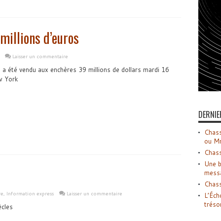
millions d’euros
Laisser un commentaire
a été vendu aux enchères 39 millions de dollars mardi 16
w York
DERNIE
Chass
ou M
Chass
Une b
mess
Chass
re
,
Information express
Laisser un commentaire
L’Éch
tréso
ècles