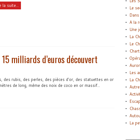
Les S
e la suite...
Le se
Dans 
A la 
Une j
La Ch
Le Ch
Chart
 15 milliards d’euros découvert
Opéra
Auror
Les a
 des rubis, des perles, des pièces d'or, des statuettes en or
La Ch
mètres de long, même des noix de coco en or massif...
Autre
Activi
Esca
Chass
Autou
La pe