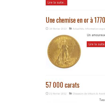
Lire la suite...
Une chemise en or à 177
14 février 2013
Actualités
,
Information expr
Un amoureux d
Lire la suite.
57 000 carats
21 février 2012
Chasseurs de trésors & Aven
Teo