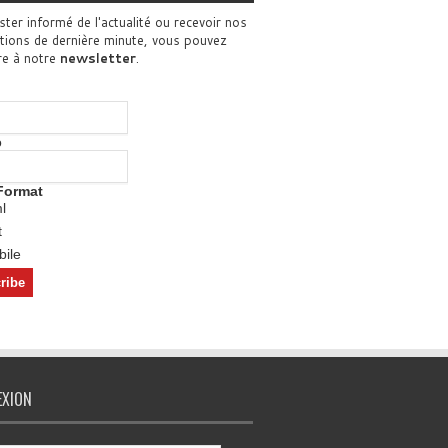
ster informé de l'actualité ou recevoir nos
tions de dernière minute, vous pouvez
re à notre
newsletter
.
o
Format
l
t
ile
EXION