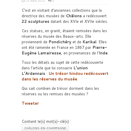
21 mars 2013
0
C’est en visitant d’anciennes collections que la
directrice des musées de
Châlons
a redécouvert
22 sculptures
datant des XVIe et XVIIe siècles.
Ces statues, en granit, étaient remisées dans les
réserves du musée des Beaux-arts. Elle
proviennent de
Pondichéry
et de
Karikal
. Elles
ont été ramenée en France en 1867 par
Pierre-
Eugène Lamairesse
, en provenances de l’
Inde
.
Tous les détails au sujet de cette redécouverte
dans l’article que lui consacre
L’union
L’Ardennais
:
Un trésor hindou redécouvert
dans les réserves du musée
.
Qui sait combien de trésor dorment dans les
réserves ou les remises des musées ?
Tweeter
Contient le(s) mot(s)-clé(s) :
CHÂLONS-EN-CHAMPAGNE