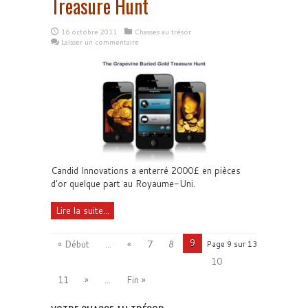
Treasure Hunt
16 octobre 2011
Chasses au trésor
Laisser un commentaire
Candid Innovations a enterré 2000£ en pièces
d'or quelque part au Royaume-Uni.
Lire la suite...
9
« Début
...
«
7
8
Page 9 sur 13
10
11
»
...
Fin »