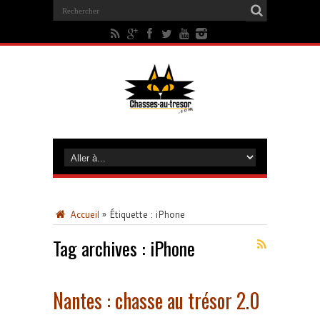
Accueil
»
Étiquette :
iPhone
Tag archives :
iPhone
Nantes : chasse au trésor 2.0