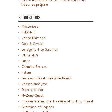
L’Écho du Temps – Une nouvelle chasse au
trésor se prépare
SUGGESTIONS
Mysteriosa
Exkalibur
Carine Diamond
Gold & Crystal
Le jugement de Salomon
L’Elixir d’Or
Lueur
Chemins Secrets
Fatum
Les aventures du capitaine Ronan
Chasse anonyme
D’encre et d’or
N-Zone Quest
Chickenhare and the Treasure of Spiking-Beard
Guardians of Legends