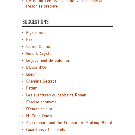
L’Écho du Temps – Une nouvelle chasse au
trésor se prépare
SUGGESTIONS
Mysteriosa
Exkalibur
Carine Diamond
Gold & Crystal
Le jugement de Salomon
L’Elixir d’Or
Lueur
Chemins Secrets
Fatum
Les aventures du capitaine Ronan
Chasse anonyme
D’encre et d’or
N-Zone Quest
Chickenhare and the Treasure of Spiking-Beard
Guardians of Legends