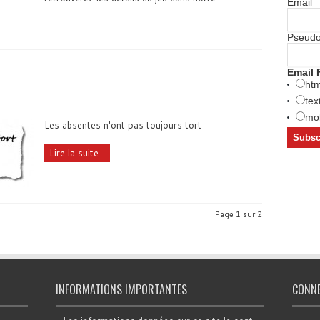
Email
Pseud
Email 
htm
tex
mob
Les absentes n'ont pas toujours tort
Lire la suite...
Page 1 sur 2
INFORMATIONS IMPORTANTES
CONN