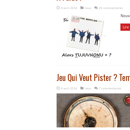
6 avril 2014
Jeux
14 commentaires
Nouve
Lire 
Jeu Qui Veut Pister ? Te
4 avril 2014
Jeux
7 commentaires