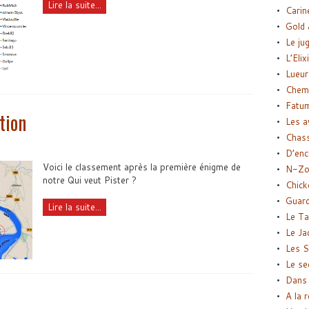
Lire la suite...
Carin
Gold 
Le ju
L’Elix
Lueur
Chemi
Fatu
tion
Les a
Chas
D’enc
Voici le classement après la première énigme de
N-Zo
notre Qui veut Pister ?
Chick
Guard
Lire la suite...
Le Ta
Le Ja
Les S
Le se
Dans 
A la 