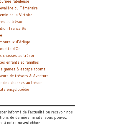
ournée fabuleuse
evalière du Téméraire
emin de la Victoire
res au trésor
tion France 98
e
moureux d’Ariège
ouette d’Or
s chasses au trésor
tés enfants et familles
pe games & escape rooms
eurs de trésors & Aventure
r des chasses au trésor
tite encyclopédie
ster informé de l'actualité ou recevoir nos
tions de dernière minute, vous pouvez
re à notre
newsletter
.