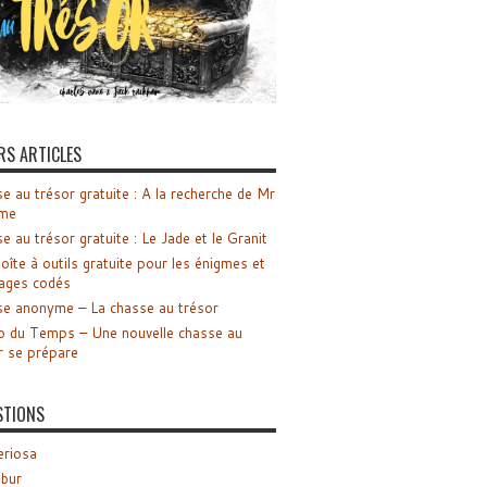
RS ARTICLES
e au trésor gratuite : A la recherche de Mr
me
e au trésor gratuite : Le Jade et le Granit
oîte à outils gratuite pour les énigmes et
ages codés
e anonyme – La chasse au trésor
o du Temps – Une nouvelle chasse au
r se prépare
STIONS
riosa
ibur