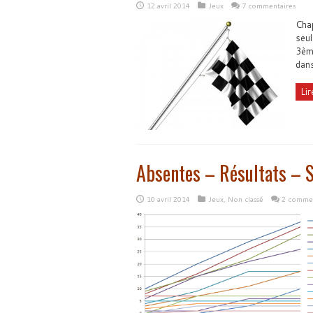
12 avril 2014
Jeux
7 commentaires
Chap
seul
3ème
dans
Lir
Absentes – Résultats – S
10 avril 2014
Jeux
,
Non classé
2 commen