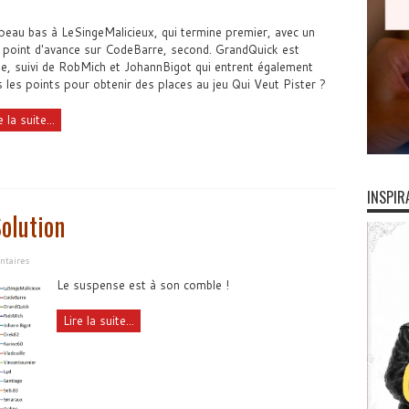
eau bas à LeSingeMalicieux, qui termine premier, avec un
 point d'avance sur CodeBarre, second. GrandQuick est
, suivi de RobMich et JohannBigot qui entrent également
 les points pour obtenir des places au jeu Qui Veut Pister ?
e la suite...
INSPIR
olution
taires
Le suspense est à son comble !
Lire la suite...