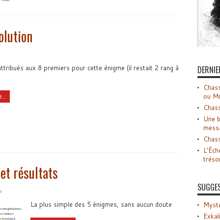
olution
ttribués aux 8 premiers pour cette énigme (il restait 2 rang à
DERNIE
Chass
ou M
...
Chass
Une b
mess
Chass
L’Éch
tréso
et résultats
SUGGE
e
La plus simple des 5 énigmes, sans aucun doute
Myste
Exkal