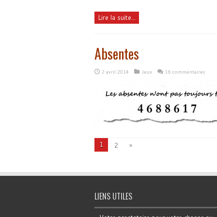
Lire la suite...
Absentes
2 avril 2014
Jeux
16 commentaires
1
2
»
LIENS UTILES