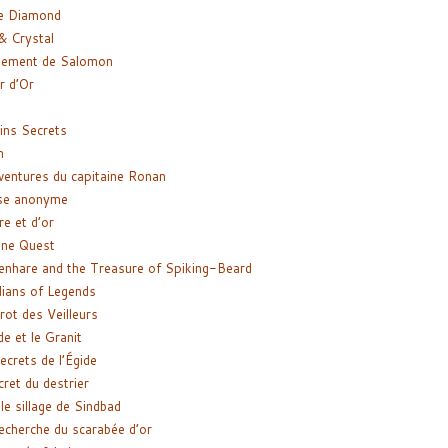
e Diamond
& Crystal
gement de Salomon
ir d’Or
ns Secrets
m
ventures du capitaine Ronan
se anonyme
re et d’or
ne Quest
enhare and the Treasure of Spiking-Beard
ians of Legends
rot des Veilleurs
de et le Granit
ecrets de l’Égide
cret du destrier
le sillage de Sindbad
recherche du scarabée d’or