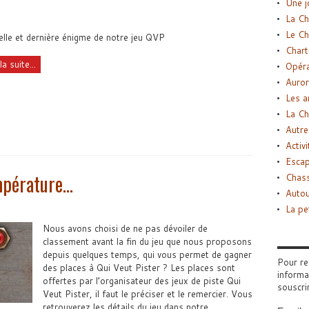
Une j
La Ch
Le Ch
lle et dernière énigme de notre jeu QVP
Chart
la suite...
Opéra
Auror
Les a
La Ch
Autre
Activi
Esca
mpérature…
Chass
Autou
La pe
Nous avons choisi de ne pas dévoiler de
classement avant la fin du jeu que nous proposons
depuis quelques temps, qui vous permet de gagner
Pour re
des places à Qui Veut Pister ? Les places sont
informa
offertes par l’organisateur des jeux de piste Qui
souscri
Veut Pister, il faut le préciser et le remercier. Vous
retrouverez les détails du jeu dans notre ...