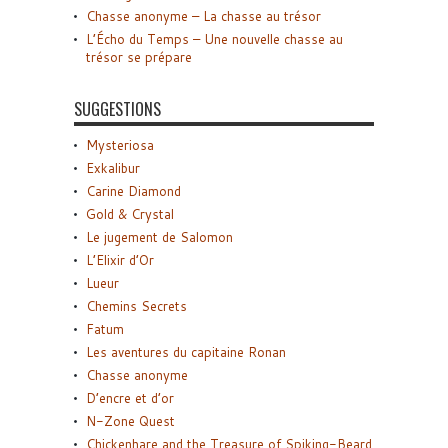
Chasse anonyme – La chasse au trésor
L’Écho du Temps – Une nouvelle chasse au
trésor se prépare
SUGGESTIONS
Mysteriosa
Exkalibur
Carine Diamond
Gold & Crystal
Le jugement de Salomon
L’Elixir d’Or
Lueur
Chemins Secrets
Fatum
Les aventures du capitaine Ronan
Chasse anonyme
D’encre et d’or
N-Zone Quest
Chickenhare and the Treasure of Spiking-Beard