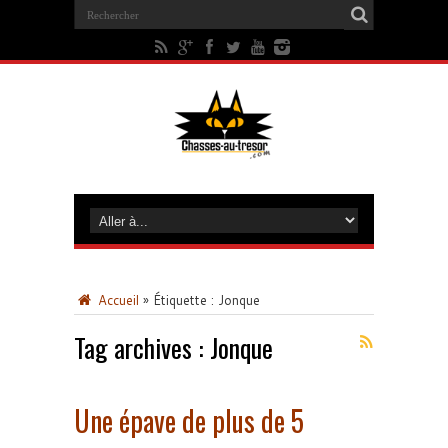
Accueil
»
Étiquette :
Jonque
Tag archives :
Jonque
Une épave de plus de 5