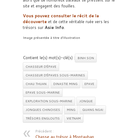
alors que de nombreux bateaux se pressent sur le
site et engagent des fouilles.
Vous pouvez consulter le récit de la
découverte
et de cette véritable ruée vers les
trésors sur
Asie Info
.
Image présentée à titre d’illustration
Contient le(s) mot(s)-clé(s) :
BINH SON
CHASSEUR D'ÉPAVE
CHASSEUR D'ÉPAVES SOUS-MARINES
CHAU THUAN
DINASTIE MING
EPAVE
EPAVE SOUS-MARINE
EXPLORATION SOUS-MARINE
JONQUE
JONQUES CHINOISES
MING
QUANG NGAI
TRÉSORS ENGLOUTIS
VIETNAM
Précédent :
Chasse au trésor à Montauban