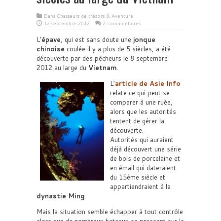
Dans
Chasseurs de trésors & Aventure
12 septembre 2012
2 commentaires
L’
épave
, qui est sans doute une
jonque
chinoise
coulée il y a plus de 5 siècles, a été
découverte par des pêcheurs le 8 septembre
2012 au large du
Vietnam
.
L’
article de Asie Info
relate ce qui peut se
comparer à une ruée,
alors que les autorités
tentent de gérer la
découverte.
Autorités qui auraient
déjà découvert une série
de bols de porcelaine et
en émail qui dateraient
du 15ème siècle et
appartiendraient à la
dynastie Ming
.
Mais la situation semble échapper à tout contrôle