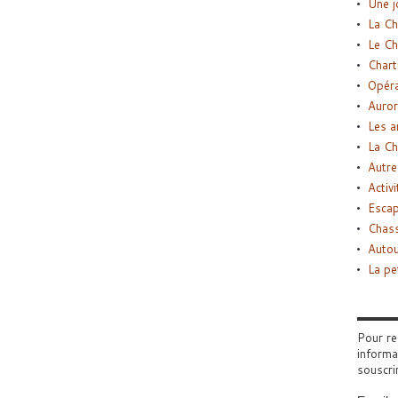
Une j
La Ch
Le Ch
Chart
Opéra
Auror
Les a
La Ch
Autre
Activi
Esca
Chass
Autou
La pe
Pour re
informa
souscri