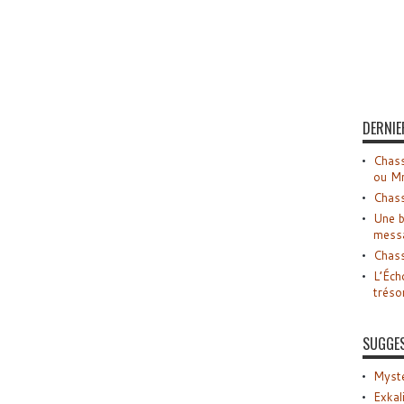
DERNIE
Chass
ou M
Chass
Une b
mess
Chass
L’Éch
tréso
SUGGE
Myste
Exkal