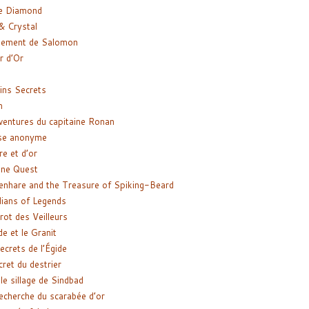
e Diamond
& Crystal
gement de Salomon
ir d’Or
ns Secrets
m
ventures du capitaine Ronan
se anonyme
re et d’or
ne Quest
enhare and the Treasure of Spiking-Beard
ians of Legends
rot des Veilleurs
de et le Granit
ecrets de l’Égide
cret du destrier
le sillage de Sindbad
recherche du scarabée d’or