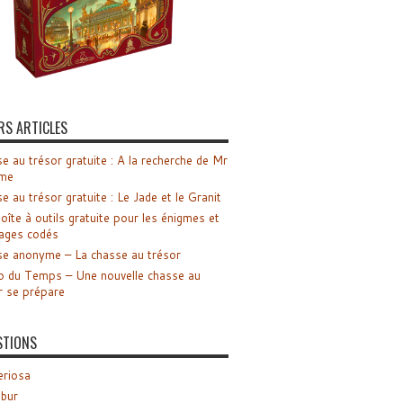
RS ARTICLES
e au trésor gratuite : A la recherche de Mr
me
e au trésor gratuite : Le Jade et le Granit
oîte à outils gratuite pour les énigmes et
ages codés
e anonyme – La chasse au trésor
o du Temps – Une nouvelle chasse au
r se prépare
STIONS
riosa
ibur