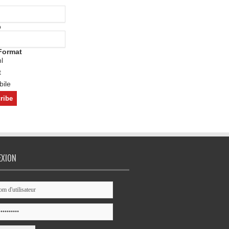
o
Format
l
t
ile
EXION