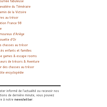
ournée fabuleuse
evalière du Téméraire
emin de la Victoire
res au trésor
tion France 98
e
moureux d’Ariège
ouette d’Or
s chasses au trésor
tés enfants et familles
pe games & escape rooms
eurs de trésors & Aventure
r des chasses au trésor
tite encyclopédie
ster informé de l'actualité ou recevoir nos
tions de dernière minute, vous pouvez
re à notre
newsletter
.