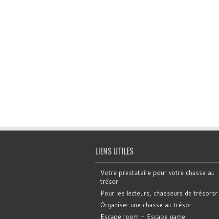
LIENS UTILES
Votre prestataire pour votre chasse au
trésor
Pour les lecteurs, chasseurs de trésorsr
Organiser une chasse au trésor
Escape room - Escape game