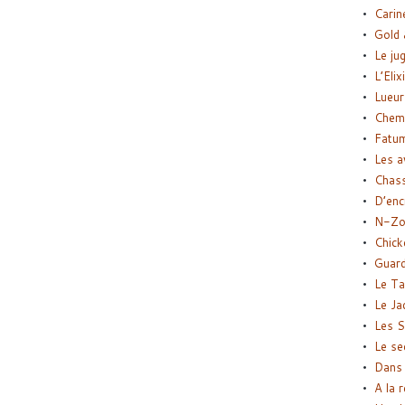
Carin
Gold 
Le ju
L’Elix
Lueur
Chemi
Fatu
Les a
Chas
D’enc
N-Zo
Chick
Guard
Le Ta
Le Ja
Les S
Le se
Dans 
A la 