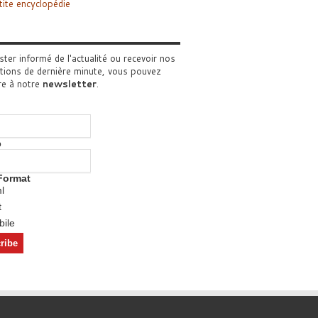
tite encyclopédie
ster informé de l'actualité ou recevoir nos
tions de dernière minute, vous pouvez
re à notre
newsletter
.
o
Format
l
t
ile