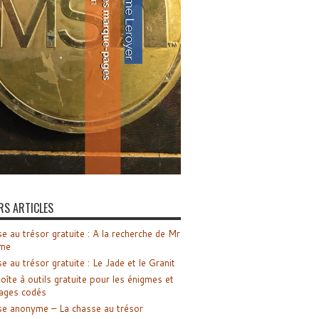
RS ARTICLES
e au trésor gratuite : A la recherche de Mr
me
e au trésor gratuite : Le Jade et le Granit
oîte à outils gratuite pour les énigmes et
ages codés
e anonyme – La chasse au trésor