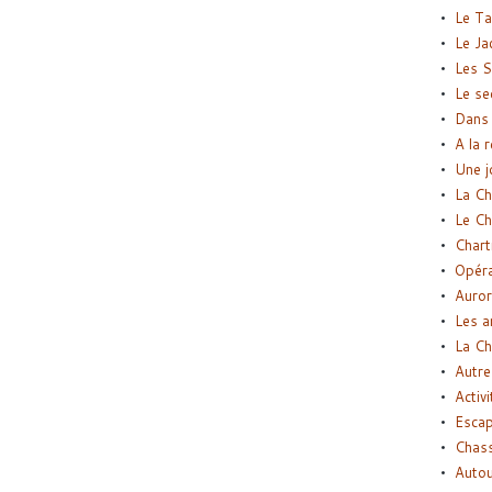
Le Ta
Le Ja
Les S
Le se
Dans 
A la 
Une j
La Ch
Le Ch
Chart
Opéra
Auror
Les a
La Ch
Autre
Activi
Esca
Chass
Autou