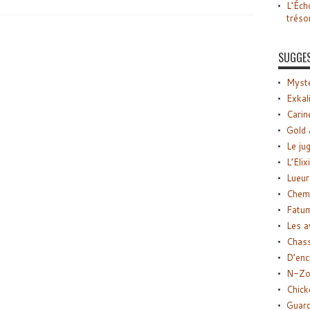
L’Éch
tréso
SUGGE
Myste
Exkal
Carin
Gold 
Le ju
L’Elix
Lueur
Chemi
Fatu
Les a
Chas
D’enc
N-Zo
Chick
Guard