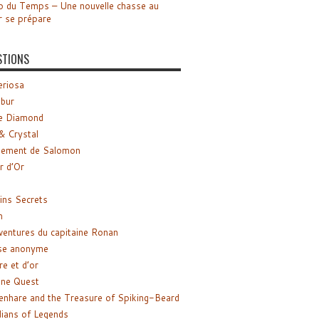
o du Temps – Une nouvelle chasse au
r se prépare
STIONS
riosa
ibur
e Diamond
& Crystal
gement de Salomon
ir d’Or
ns Secrets
m
ventures du capitaine Ronan
se anonyme
re et d’or
ne Quest
enhare and the Treasure of Spiking-Beard
ians of Legends