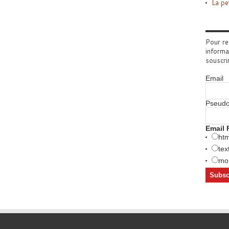
La pe
Pour re
informa
souscri
Email
Pseud
Email 
htm
tex
mob