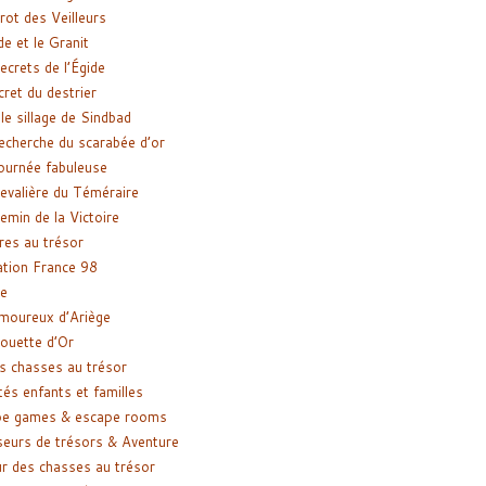
rot des Veilleurs
de et le Granit
ecrets de l’Égide
cret du destrier
le sillage de Sindbad
recherche du scarabée d’or
ournée fabuleuse
evalière du Téméraire
emin de la Victoire
res au trésor
tion France 98
e
moureux d’Ariège
ouette d’Or
s chasses au trésor
tés enfants et familles
pe games & escape rooms
eurs de trésors & Aventure
r des chasses au trésor