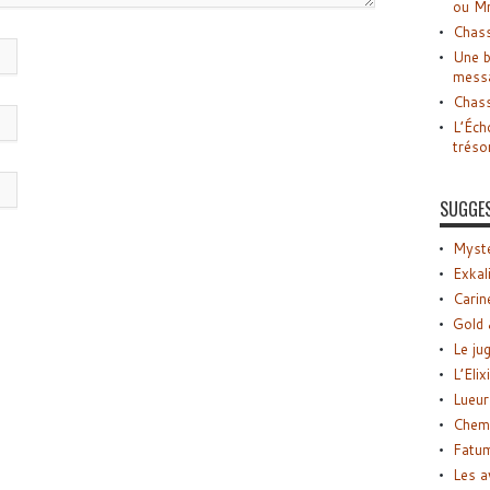
ou M
Chass
Une b
mess
Chass
L’Éch
tréso
SUGGE
Myste
Exkal
Carin
Gold 
Le ju
L’Elix
Lueur
Chemi
Fatu
Les a