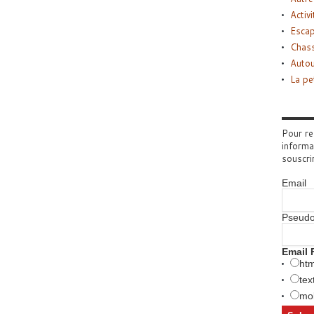
Activi
Esca
Chass
Autou
La pe
Pour re
informa
souscri
Email
Pseud
Email 
htm
tex
mob