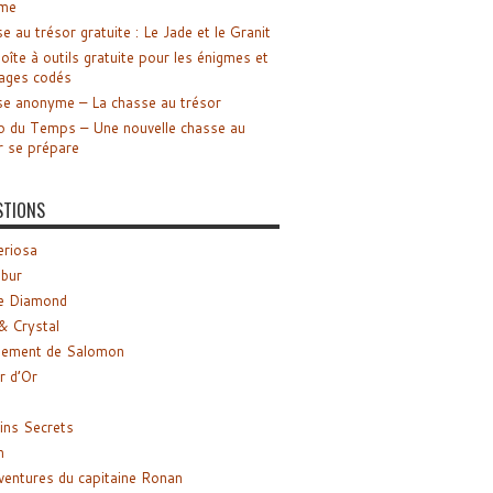
me
e au trésor gratuite : Le Jade et le Granit
oîte à outils gratuite pour les énigmes et
ages codés
e anonyme – La chasse au trésor
o du Temps – Une nouvelle chasse au
r se prépare
STIONS
riosa
ibur
e Diamond
& Crystal
gement de Salomon
ir d’Or
ns Secrets
m
ventures du capitaine Ronan