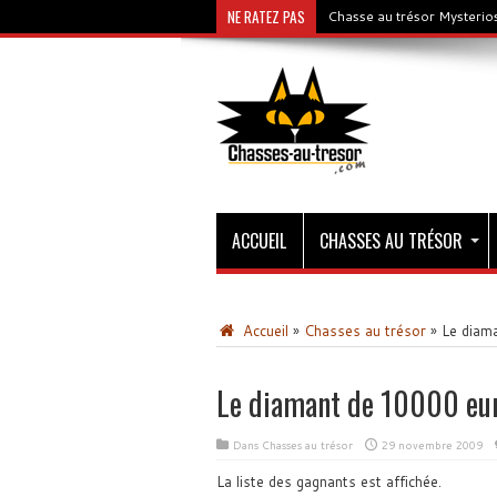
NE RATEZ PAS
Chasse au trésor Mysterios
ACCUEIL
CHASSES AU TRÉSOR
Accueil
»
Chasses au trésor
»
Le diama
Le diamant de 10000 eur
Dans
Chasses au trésor
29 novembre 2009
La liste des gagnants est affichée.