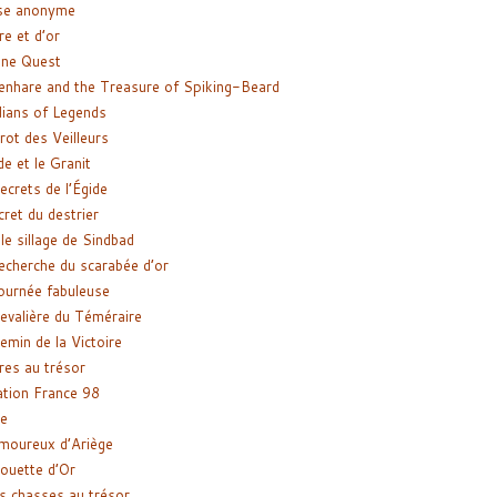
se anonyme
re et d’or
ne Quest
enhare and the Treasure of Spiking-Beard
ians of Legends
rot des Veilleurs
de et le Granit
ecrets de l’Égide
cret du destrier
le sillage de Sindbad
recherche du scarabée d’or
ournée fabuleuse
evalière du Téméraire
emin de la Victoire
res au trésor
tion France 98
e
moureux d’Ariège
ouette d’Or
s chasses au trésor