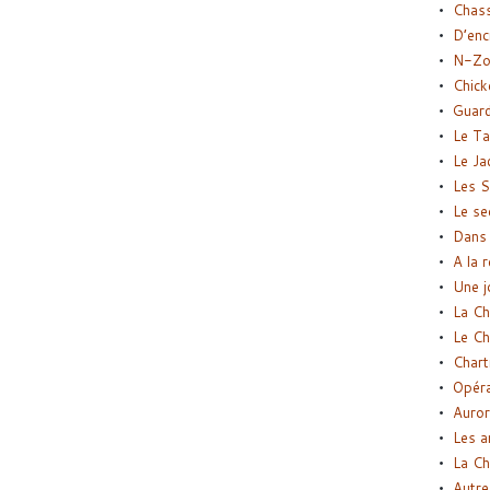
Chas
D’enc
N-Zo
Chick
Guard
Le Ta
Le Ja
Les S
Le se
Dans 
A la 
Une j
La Ch
Le Ch
Chart
Opéra
Auror
Les a
La Ch
Autre