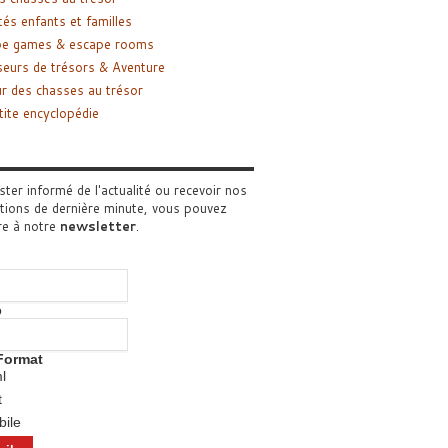
tés enfants et familles
pe games & escape rooms
eurs de trésors & Aventure
r des chasses au trésor
tite encyclopédie
ster informé de l'actualité ou recevoir nos
tions de dernière minute, vous pouvez
re à notre
newsletter
.
o
Format
l
t
ile