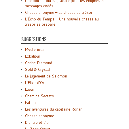
Une boîte à outils gratuite pour les énigmes et
messages codés
Chasse anonyme – La chasse au trésor
L’Écho du Temps – Une nouvelle chasse au
trésor se prépare
SUGGESTIONS
Mysteriosa
Exkalibur
Carine Diamond
Gold & Crystal
Le jugement de Salomon
L’Elixir d’Or
Lueur
Chemins Secrets
Fatum
Les aventures du capitaine Ronan
Chasse anonyme
D’encre et d’or