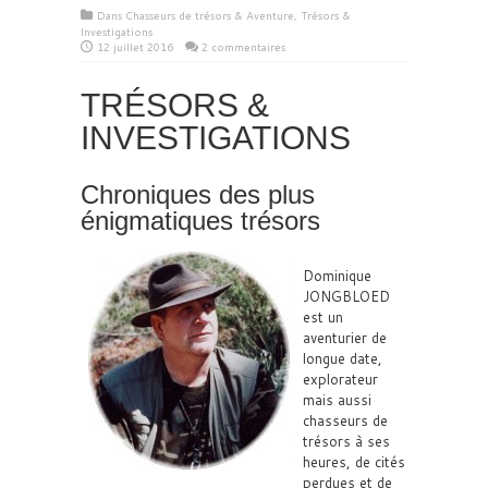
Dans
Chasseurs de trésors & Aventure
,
Trésors &
Investigations
12 juillet 2016
2 commentaires
TRÉSORS &
INVESTIGATIONS
Chroniques des plus
énigmatiques trésors
Dominique
JONGBLOED
est un
aventurier de
longue date,
explorateur
mais aussi
chasseurs de
trésors à ses
heures, de cités
perdues et de