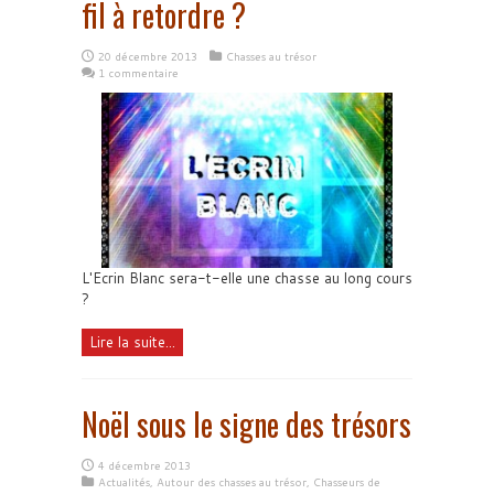
fil à retordre ?
20 décembre 2013
Chasses au trésor
1 commentaire
L'Ecrin Blanc sera-t-elle une chasse au long cours
?
Lire la suite...
Noël sous le signe des trésors
4 décembre 2013
Actualités
,
Autour des chasses au trésor
,
Chasseurs de