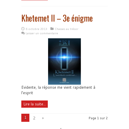
Khetemet II – 3e énigme
6 octobre 2013
Chasses au trésor
Laisser un commentaire
Evidente, la réponse me vient rapidement à
l’esprit
Lire la suite...
1
2
»
Page 1 sur 2