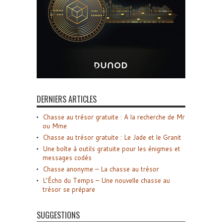
DERNIERS ARTICLES
Chasse au trésor gratuite : A la recherche de Mr
ou Mme
Chasse au trésor gratuite : Le Jade et le Granit
Une boîte à outils gratuite pour les énigmes et
messages codés
Chasse anonyme – La chasse au trésor
L’Écho du Temps – Une nouvelle chasse au
trésor se prépare
SUGGESTIONS