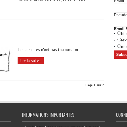
Email
Pseud
Email 
htm
tex
mob
Les absentes n'ont pas toujours tort
Lire la suite...
Page 1 sur 2
INFORMATIONS IMPORTANTES
CONN