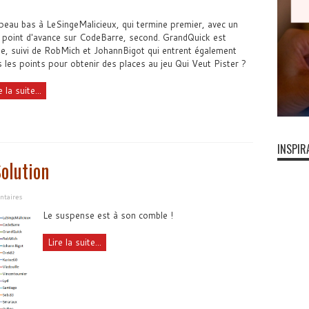
eau bas à LeSingeMalicieux, qui termine premier, avec un
 point d'avance sur CodeBarre, second. GrandQuick est
, suivi de RobMich et JohannBigot qui entrent également
 les points pour obtenir des places au jeu Qui Veut Pister ?
e la suite...
INSPIR
olution
taires
Le suspense est à son comble !
Lire la suite...