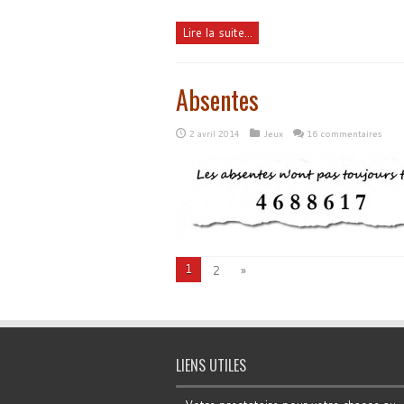
Lire la suite...
Absentes
2 avril 2014
Jeux
16 commentaires
1
2
»
LIENS UTILES