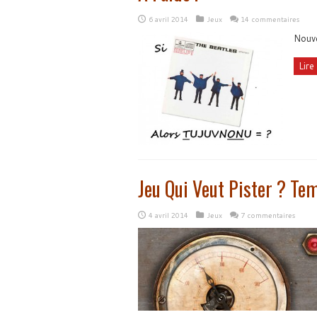
6 avril 2014
Jeux
14 commentaires
Nouve
Lire 
Jeu Qui Veut Pister ? Te
4 avril 2014
Jeux
7 commentaires