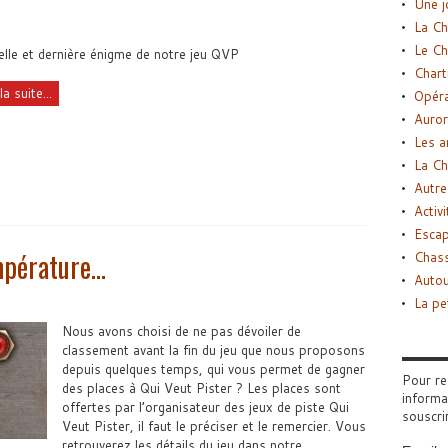
Une j
La Ch
Le Ch
lle et dernière énigme de notre jeu QVP
Chart
la suite...
Opéra
Auror
Les a
La Ch
Autre
Activi
Esca
mpérature…
Chass
Autou
La pe
Nous avons choisi de ne pas dévoiler de
classement avant la fin du jeu que nous proposons
depuis quelques temps, qui vous permet de gagner
Pour re
des places à Qui Veut Pister ? Les places sont
informa
offertes par l’organisateur des jeux de piste Qui
souscri
Veut Pister, il faut le préciser et le remercier. Vous
retrouverez les détails du jeu dans notre ...