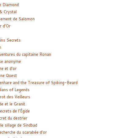
e Diamond
& Crystal
gement de Salomon
ir d’Or
ns Secrets
m
ventures du capitaine Ronan
se anonyme
re et d’or
ne Quest
enhare and the Treasure of Spiking-Beard
ians of Legends
rot des Veilleurs
de et le Granit
ecrets de l’Égide
cret du destrier
le sillage de Sindbad
recherche du scarabée d’or