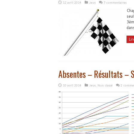
12 avril 2014
Jeux
7 commentaires
Chap
seul
3ème
dans
Lir
Absentes – Résultats – S
10 avril 2014
Jeux
,
Non classé
2 commen