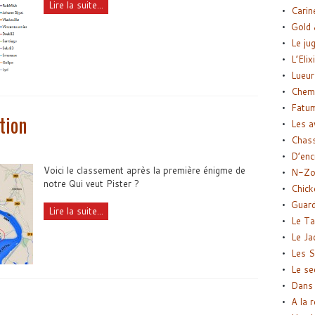
Lire la suite...
Carin
Gold 
Le ju
L’Elix
Lueur
Chemi
Fatu
tion
Les a
Chas
D’enc
Voici le classement après la première énigme de
N-Zo
notre Qui veut Pister ?
Chick
Guard
Lire la suite...
Le Ta
Le Ja
Les S
Le se
Dans 
A la 