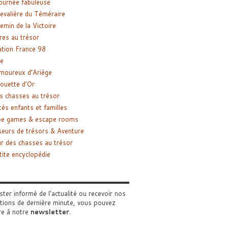
ournée fabuleuse
evalière du Téméraire
emin de la Victoire
res au trésor
tion France 98
e
moureux d’Ariège
ouette d’Or
s chasses au trésor
tés enfants et familles
pe games & escape rooms
eurs de trésors & Aventure
r des chasses au trésor
tite encyclopédie
ster informé de l'actualité ou recevoir nos
tions de dernière minute, vous pouvez
re à notre
newsletter
.