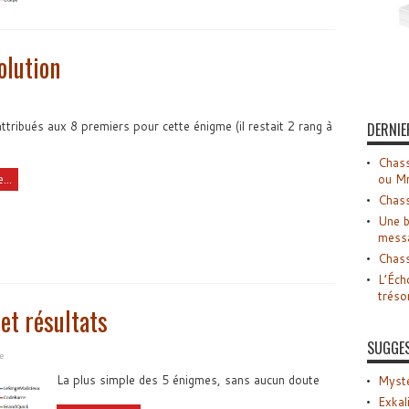
olution
ttribués aux 8 premiers pour cette énigme (il restait 2 rang à
DERNIE
Chass
ou M
...
Chass
Une b
mess
Chass
L’Éch
tréso
et résultats
SUGGE
e
La plus simple des 5 énigmes, sans aucun doute
Myste
Exkal