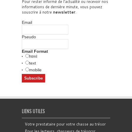
Pour rester informé de l'actualité ou recevoir nos
informations de dernière minute, vous pouvez
souscrire à notre
newsletter
.
Email
Pseudo
Email Format
html
text
mobile
LIENS UTILES
Votre prestataire pour votre chasse au trésor
Pour les lecteurs, chasseurs de trésorsr