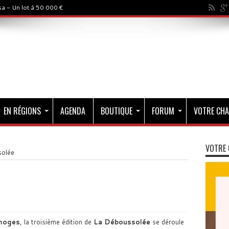
a - Un lot à 50 000 €
EN RÉGIONS
AGENDA
BOUTIQUE
FORUM
VOTRE CHA
VOTRE 
olée
moges
, la troisième édition de
La Déboussolée
se déroule