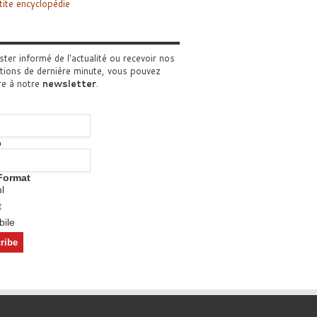
tite encyclopédie
ster informé de l'actualité ou recevoir nos
tions de dernière minute, vous pouvez
re à notre
newsletter
.
o
Format
l
t
ile