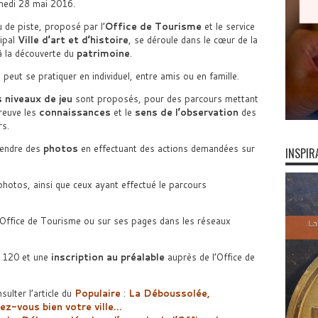
medi 28 mai 2016.
u de piste, proposé par l’
Office de Tourisme
et le service
ipal
Ville d’art et d’histoire
, se déroule dans le cœur de la
 à la découverte du
patrimoine
.
 peut se pratiquer en individuel, entre amis ou en famille.
 niveaux de jeu
sont proposés, pour des parcours mettant
preuve les
connaissances
et le
sens de l’observation
des
rs.
rendre des
photos
en effectuant des actions demandées sur
INSPIR
 photos, ainsi que ceux ayant effectué le parcours
’Office de Tourisme ou sur ses pages dans les réseaux
à 120 et une
inscription au préalable
auprès de l’Office de
ulter l’article du
Populaire
:
La Déboussolée,
sez-vous bien votre ville…