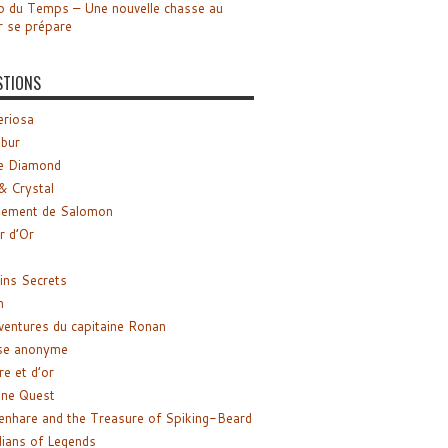
o du Temps – Une nouvelle chasse au
r se prépare
STIONS
riosa
ibur
e Diamond
& Crystal
gement de Salomon
ir d’Or
ns Secrets
m
ventures du capitaine Ronan
se anonyme
re et d’or
ne Quest
enhare and the Treasure of Spiking-Beard
ians of Legends