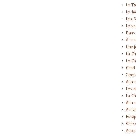
Le Ta
Le Ja
Les S
Le se
Dans 
A la 
Une j
La Ch
Le Ch
Chart
Opéra
Auror
Les a
La Ch
Autre
Activi
Esca
Chass
Autou