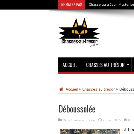
NE RATEZ PAS
Chasse au trésor Mysterios
ACCUEIL
CHASSES AU TRÉSOR
Accueil
»
Chasses au trésor
»
Débouss
Déboussolée
Dans
Chasses au trésor
25 mai 2016
0
A
Li