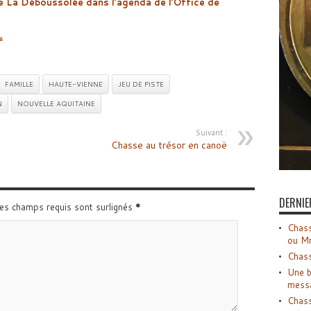
e La Déboussolée dans l’agenda de l’Office de
s
FAMILLE
HAUTE-VIENNE
JEU DE PISTE
N
NOUVELLE AQUITAINE
Suivant :
Chasse au trésor en canoë
DERNIE
Les champs requis sont surlignés
*
Chass
ou M
Chass
Une b
mess
Chass