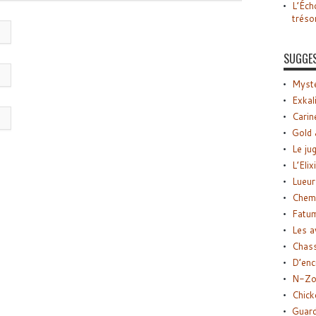
L’Éch
tréso
SUGGE
Myste
Exkal
Carin
Gold 
Le ju
L’Elix
Lueur
Chemi
Fatu
Les a
Chas
D’enc
N-Zo
Chick
Guard