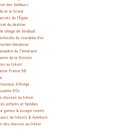
rot des Veilleurs
de et le Granit
ecrets de l’Égide
cret du destrier
le sillage de Sindbad
recherche du scarabée d’or
ournée fabuleuse
evalière du Téméraire
emin de la Victoire
res au trésor
tion France 98
e
moureux d’Ariège
ouette d’Or
s chasses au trésor
tés enfants et familles
pe games & escape rooms
eurs de trésors & Aventure
r des chasses au trésor