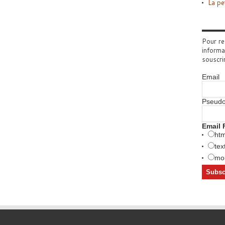
La pe
Pour re
informa
souscri
Email
Pseud
Email 
htm
tex
mob