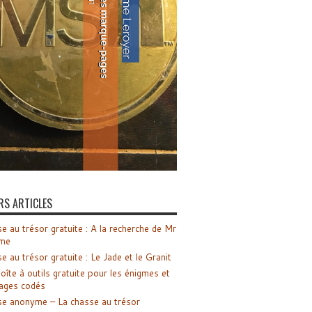
RS ARTICLES
e au trésor gratuite : A la recherche de Mr
me
e au trésor gratuite : Le Jade et le Granit
oîte à outils gratuite pour les énigmes et
ages codés
e anonyme – La chasse au trésor