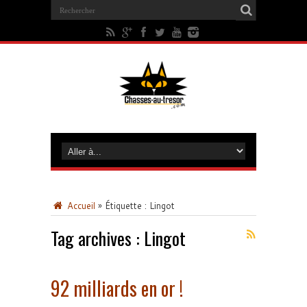
Accueil
»
Étiquette :
Lingot
Tag archives :
Lingot
92 milliards en or !