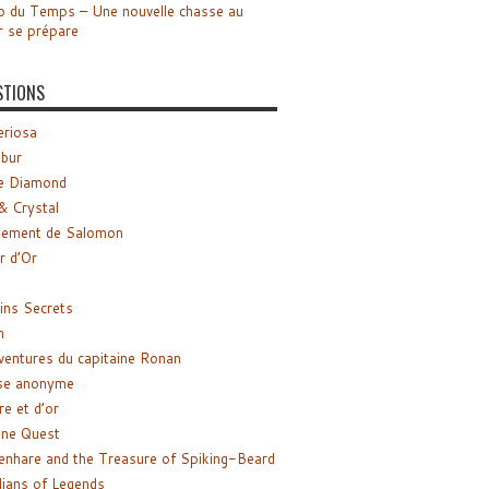
o du Temps – Une nouvelle chasse au
r se prépare
STIONS
riosa
ibur
e Diamond
& Crystal
gement de Salomon
ir d’Or
ns Secrets
m
ventures du capitaine Ronan
se anonyme
re et d’or
ne Quest
enhare and the Treasure of Spiking-Beard
ians of Legends