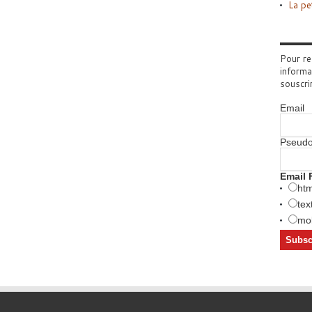
La pe
Pour re
informa
souscri
Email
Pseud
Email 
htm
tex
mob