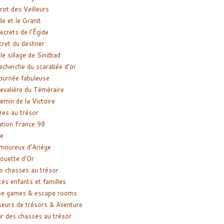
rot des Veilleurs
de et le Granit
ecrets de l’Égide
cret du destrier
le sillage de Sindbad
recherche du scarabée d’or
ournée fabuleuse
evalière du Téméraire
emin de la Victoire
res au trésor
tion France 98
e
moureux d’Ariège
ouette d’Or
s chasses au trésor
tés enfants et familles
pe games & escape rooms
eurs de trésors & Aventure
r des chasses au trésor