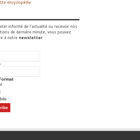
tite encyclopédie
ster informé de l'actualité ou recevoir nos
tions de dernière minute, vous pouvez
re à notre
newsletter
.
o
Format
l
t
ile