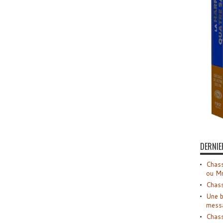
DERNIE
Chass
ou M
Chass
Une b
mess
Chass