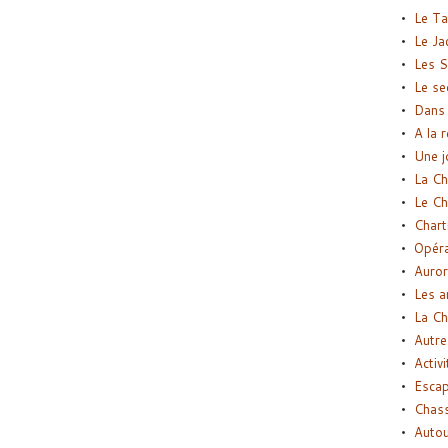
Le Ta
Le Ja
Les S
Le se
Dans 
A la 
Une j
La Ch
Le Ch
Chart
Opéra
Auror
Les a
La Ch
Autre
Activi
Esca
Chass
Autou