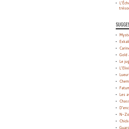
L’Éch
tréso
SUGGE
Myste
Exkal
Carin
Gold 
Le ju
L’Elix
Lueur
Chemi
Fatu
Les a
Chas
D’enc
N-Zo
Chick
Guard