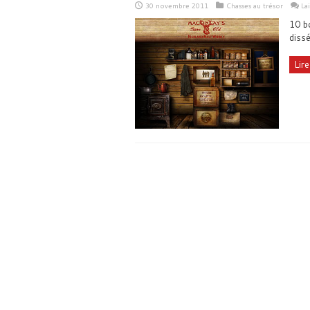
30 novembre 2011
Chasses au trésor
La
10 b
dissé
Lire