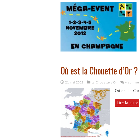
Où est la Chouette d’Or ?
21 mai 2012
La Chouette d'Or
4 commen
Où est la Ch
Lire la suite.