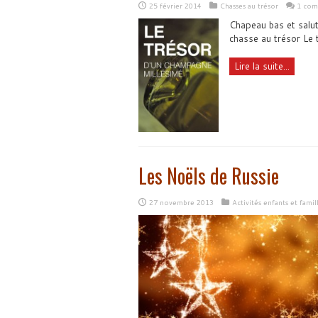
25 février 2014
Chasses au trésor
1 com
Chapeau bas et salut
chasse au trésor Le 
Lire la suite...
Les Noëls de Russie
27 novembre 2013
Activités enfants et famil