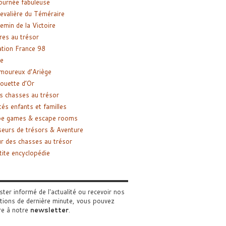
ournée fabuleuse
evalière du Téméraire
emin de la Victoire
res au trésor
tion France 98
e
moureux d’Ariège
ouette d’Or
s chasses au trésor
tés enfants et familles
pe games & escape rooms
eurs de trésors & Aventure
r des chasses au trésor
tite encyclopédie
ster informé de l'actualité ou recevoir nos
tions de dernière minute, vous pouvez
re à notre
newsletter
.