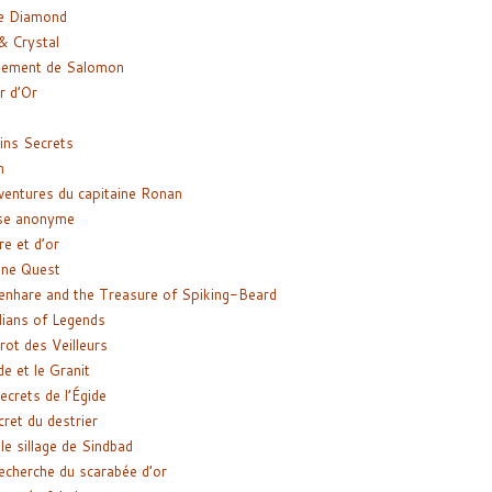
e Diamond
& Crystal
gement de Salomon
ir d’Or
ns Secrets
m
ventures du capitaine Ronan
se anonyme
re et d’or
ne Quest
enhare and the Treasure of Spiking-Beard
ians of Legends
rot des Veilleurs
de et le Granit
ecrets de l’Égide
cret du destrier
le sillage de Sindbad
recherche du scarabée d’or