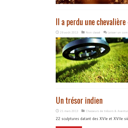
Il a perdu une chevalière 
26 août 2013
Non classé
Laisser un co
Un trésor indien
21 mars 2013
Chasseurs de trésors & Aventu
22 sculptures datant des XVIe et XVIIe si