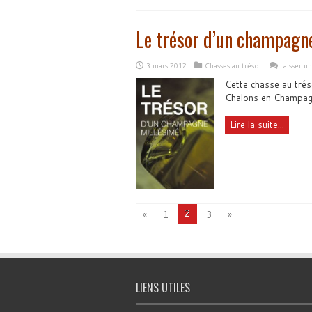
Le trésor d’un champagn
3 mars 2012
Chasses au trésor
Laisser u
Cette chasse au tréso
Chalons en Champag
Lire la suite...
2
«
1
3
»
LIENS UTILES