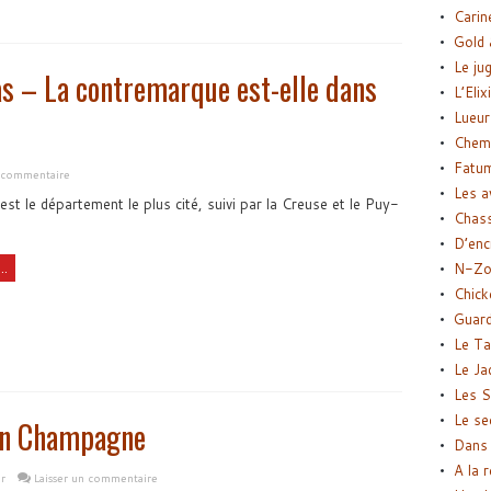
Carin
Gold 
Le ju
s – La contremarque est-elle dans
L’Elix
Lueur
Chemi
Fatu
n commentaire
Les a
st le département le plus cité, suivi par la Creuse et le Puy-
Chas
D’enc
..
N-Zo
Chick
Guard
Le Ta
Le Ja
Les S
Le se
en Champagne
Dans 
A la 
r
Laisser un commentaire