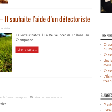
– Il souhaite l’aide d’un détectoriste
mmentaire
DERNIE
Ce lecteur habite à La Veuve, prêt de Châlons-en-
Champagne
Chass
ou M
Lire la suite...
Chass
Une b
mess
Chass
L’Éch
tréso
SUGGE
re
,
Information express
Laisser un commentaire
ècles
Myste
Exkal