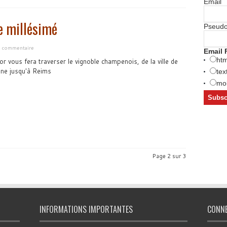
Email
e millésimé
Pseud
n commentaire
Email 
htm
r vous fera traverser le vignoble champenois, de la ville de
ne jusqu'à Reims
tex
mob
Page 2 sur 3
INFORMATIONS IMPORTANTES
CONN