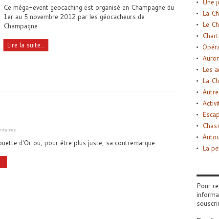
Une j
Ce méga-event geocaching est organisé en Champagne du
La Ch
1er au 5 novembre 2012 par les géocacheurs de
Le Ch
Champagne
Chart
Lire la suite...
Opéra
Auror
Les a
La Ch
Autre
Activi
Esca
Chass
taires
Autou
ouette d'Or ou, pour être plus juste, sa contremarque
La pe
..
Pour re
informa
souscri