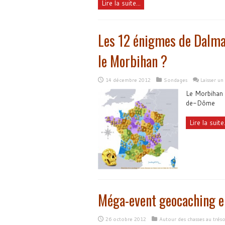
Lire la suite...
Les 12 énigmes de Dalma
le Morbihan ?
14 décembre 2012
Sondages
Laisser u
Le Morbihan e
de-Dôme
Lire la suite.
Méga-event geocaching 
26 octobre 2012
Autour des chasses au tréso