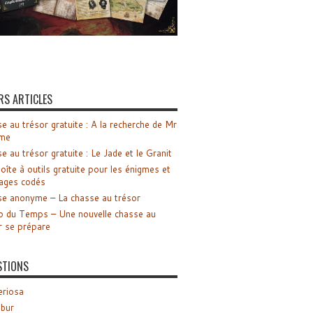
RS ARTICLES
e au trésor gratuite : A la recherche de Mr
me
e au trésor gratuite : Le Jade et le Granit
oîte à outils gratuite pour les énigmes et
ages codés
e anonyme – La chasse au trésor
o du Temps – Une nouvelle chasse au
r se prépare
STIONS
riosa
ibur