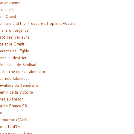
se anonyme
re et d’or
ne Quest
enhare and the Treasure of Spiking-Beard
ians of Legends
rot des Veilleurs
de et le Granit
ecrets de l’Égide
cret du destrier
le sillage de Sindbad
recherche du scarabée d’or
ournée fabuleuse
evalière du Téméraire
emin de la Victoire
res au trésor
tion France 98
e
moureux d’Ariège
ouette d’Or
s chasses au trésor