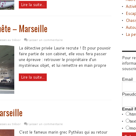
Lire la suite...
Activi
Esca
Chass
uête – Marseille
Autou
La pe
sses au trésor
Laisser un commentaire
La détective privée Laurie recrute ! Et pour pouvoir
faire partie de son cabinet, elle vous fera passer
Pour re
une épreuve : retrouver le propriétaire d’un
informa
mystérieux objet, et lui remettre en main propre
souscri
Lire la suite...
Email
Pseud
arseille
Email 
htm
tex
sses au trésor
Laisser un commentaire
mob
C’est le fameux marin grec Pythéas qui au retour