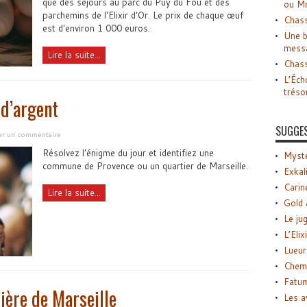
que des séjours au parc du Puy du Fou et des
ou M
parchemins de l'Elixir d'Or. Le prix de chaque œuf
Chass
est d'environ 1 000 euros.
Une b
mess
Lire la suite...
Chass
L’Éch
tréso
 d’argent
SUGGE
ser un commentaire
Résolvez l'énigme du jour et identifiez une
Myste
commune de Provence ou un quartier de Marseille.
Exkal
Carin
Lire la suite...
Gold 
Le ju
L’Elix
Lueur
Chemi
Fatu
ière de Marseille
Les a