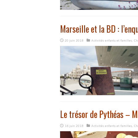
Marseille et la BD : l’enq
20 juin 2018
Activités enfants et familles
,
Cha
Le trésor de Pythéas – M
16 juin 2018
Activités enfants et familles
,
Cha