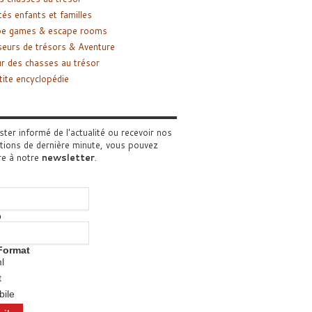
tés enfants et familles
pe games & escape rooms
eurs de trésors & Aventure
r des chasses au trésor
tite encyclopédie
ster informé de l'actualité ou recevoir nos
tions de dernière minute, vous pouvez
re à notre
newsletter
.
o
Format
l
t
ile