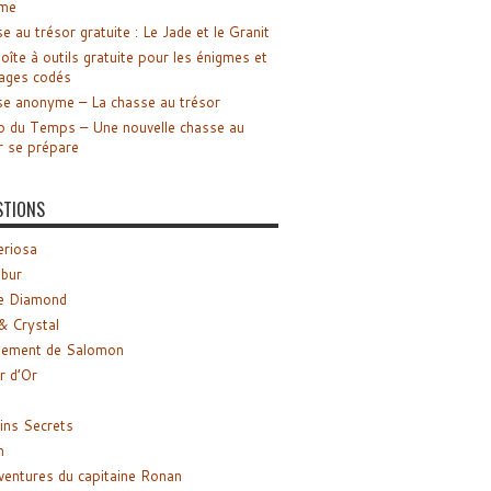
me
e au trésor gratuite : Le Jade et le Granit
oîte à outils gratuite pour les énigmes et
ages codés
e anonyme – La chasse au trésor
o du Temps – Une nouvelle chasse au
r se prépare
STIONS
riosa
ibur
e Diamond
& Crystal
gement de Salomon
ir d’Or
ns Secrets
m
ventures du capitaine Ronan