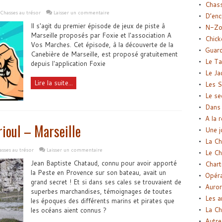
Chas
Chasses au trésor
Laisser un commentaire
D’enc
Il s'agit du premier épisode de jeux de piste à
N-Zo
Marseille proposés par Foxie et l'association A
Chick
Vos Marches. Cet épisode, à la découverte de la
Guard
Canebière de Marseille, est proposé gratuitement
Le Ta
depuis l'application Foxie
Le Ja
Lire la suite...
Les S
Le se
Dans 
A la 
rioul – Marseille
Une j
La Ch
sses au trésor
Laisser un commentaire
Le Ch
Jean Baptiste Chataud, connu pour avoir apporté
Chart
la Peste en Provence sur son bateau, avait un
Opéra
grand secret ! Et si dans ses cales se trouvaient de
Auror
superbes marchandises, témoignages de toutes
Les a
les époques des différents marins et pirates que
La Ch
les océans aient connus ?
Autre