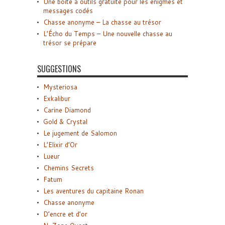
Une boîte à outils gratuite pour les énigmes et
messages codés
Chasse anonyme – La chasse au trésor
L’Écho du Temps – Une nouvelle chasse au
trésor se prépare
SUGGESTIONS
Mysteriosa
Exkalibur
Carine Diamond
Gold & Crystal
Le jugement de Salomon
L’Elixir d’Or
Lueur
Chemins Secrets
Fatum
Les aventures du capitaine Ronan
Chasse anonyme
D’encre et d’or