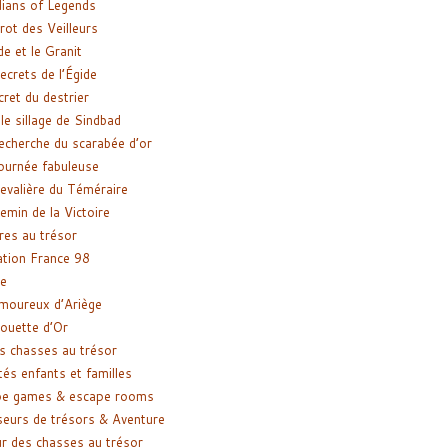
ians of Legends
rot des Veilleurs
de et le Granit
ecrets de l’Égide
cret du destrier
le sillage de Sindbad
recherche du scarabée d’or
ournée fabuleuse
evalière du Téméraire
emin de la Victoire
res au trésor
tion France 98
e
moureux d’Ariège
ouette d’Or
s chasses au trésor
tés enfants et familles
pe games & escape rooms
eurs de trésors & Aventure
r des chasses au trésor