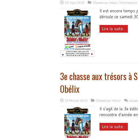
29 mars 2013
Chasses au trésor
,
Information
Il est encore temps 
déroule ce samedi 3
Lire la suite...
3e chasse aux trésors à S
Obélix
15 février 2013
Chasses au trésor
Laiss
Il s'agit de la 3e éd
rencontre d'année en
Lire la suite...