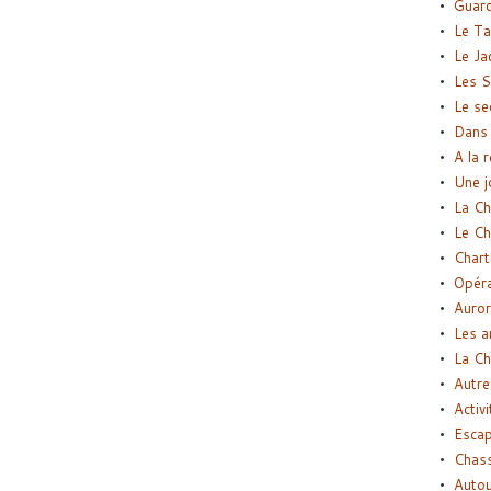
Guard
Le Ta
Le Ja
Les S
Le se
Dans 
A la 
Une j
La Ch
Le Ch
Chart
Opéra
Auror
Les a
La Ch
Autre
Activi
Esca
Chass
Autou