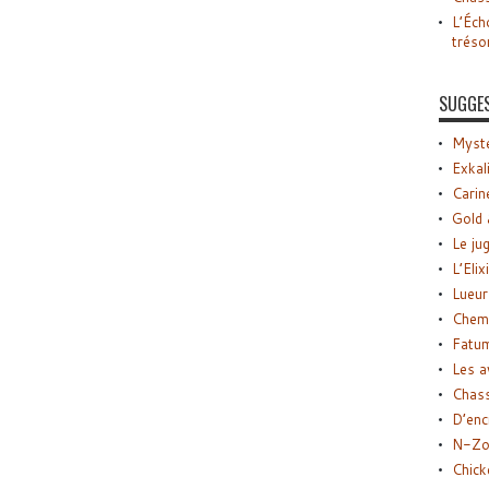
L’Éch
tréso
SUGGE
Myste
Exkal
Carin
Gold 
Le ju
L’Elix
Lueur
Chemi
Fatu
Les a
Chas
D’enc
N-Zo
Chick