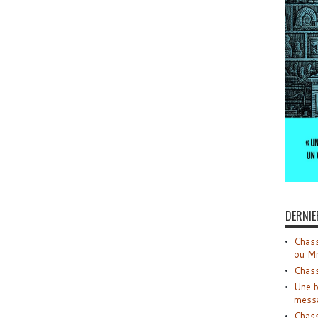
DERNIE
Chass
ou M
Chass
Une b
mess
Chass