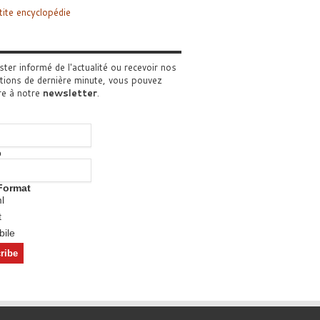
tite encyclopédie
ster informé de l'actualité ou recevoir nos
tions de dernière minute, vous pouvez
re à notre
newsletter
.
o
Format
l
t
ile