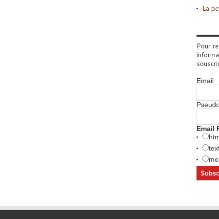
La pe
Pour re
informa
souscri
Email
Pseud
Email 
htm
tex
mob