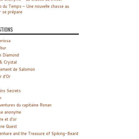
o du Temps – Une nouvelle chasse au
r se prépare
STIONS
riosa
ibur
e Diamond
& Crystal
gement de Salomon
ir d’Or
ns Secrets
m
ventures du capitaine Ronan
se anonyme
re et d’or
ne Quest
enhare and the Treasure of Spiking-Beard