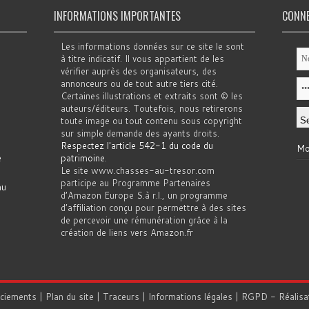
INFORMATIONS IMPORTANTES
CONN
Les informations données sur ce site le sont
à titre indicatif. Il vous appartient de les
vérifier auprès des organisateurs, des
annonceurs ou de tout autre tiers cité.
Certaines illustrations et extraits sont © les
auteurs/éditeurs. Toutefois, nous retirerons
toute image ou tout contenu sous copyright
sur simple demande des ayants droits.
Respectez l'article 542-1 du code du
Mo
e
patrimoine
.
Le site www.chasses-au-tresor.com
participe au Programme Partenaires
au
d’Amazon Europe S.à r.l., un programme
d’affiliation conçu pour permettre à des sites
de percevoir une rémunération grâce à la
création de liens vers Amazon.fr
rciements
|
Plan du site
|
Traceurs
|
Informations légales
|
RGPD
- Réalisa