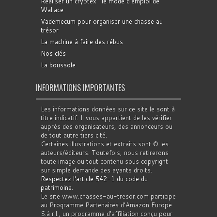
Réaliser un cryptex : le mode d'emploi de
Wallace
Vademecum pour organiser une chasse au
trésor
La machine à faire des rébus
Nos clés
La boussole
INFORMATIONS IMPORTANTES
Les informations données sur ce site le sont à
titre indicatif. Il vous appartient de les vérifier
auprès des organisateurs, des annonceurs ou
de tout autre tiers cité.
Certaines illustrations et extraits sont © les
auteurs/éditeurs. Toutefois, nous retirerons
toute image ou tout contenu sous copyright
sur simple demande des ayants droits.
Respectez l'article 542-1 du code du
patrimoine
.
Le site www.chasses-au-tresor.com participe
au Programme Partenaires d’Amazon Europe
S.à r.l., un programme d’affiliation conçu pour