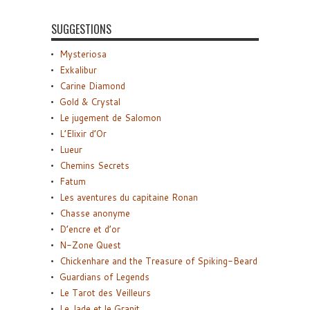
SUGGESTIONS
Mysteriosa
Exkalibur
Carine Diamond
Gold & Crystal
Le jugement de Salomon
L’Elixir d’Or
Lueur
Chemins Secrets
Fatum
Les aventures du capitaine Ronan
Chasse anonyme
D’encre et d’or
N-Zone Quest
Chickenhare and the Treasure of Spiking-Beard
Guardians of Legends
Le Tarot des Veilleurs
Le Jade et le Granit