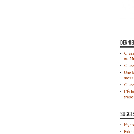
DERNIE
Chass
ou M
Chass
Une b
mess
Chass
L’Éch
tréso
SUGGE
Myste
Exkal