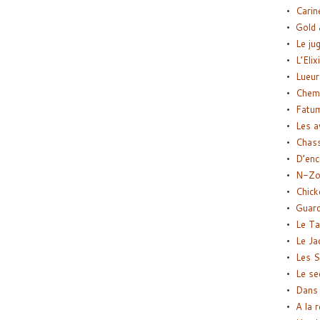
Carin
Gold 
Le ju
L’Elix
Lueur
Chemi
Fatu
Les a
Chas
D’enc
N-Zo
Chick
Guard
Le Ta
Le Ja
Les S
Le se
Dans 
A la 