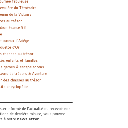
ournée fabuleuse
evalière du Téméraire
emin de la Victoire
res au trésor
tion France 98
e
moureux d’Ariège
ouette d’Or
s chasses au trésor
tés enfants et familles
pe games & escape rooms
eurs de trésors & Aventure
r des chasses au trésor
tite encyclopédie
ster informé de l'actualité ou recevoir nos
tions de dernière minute, vous pouvez
re à notre
newsletter
.