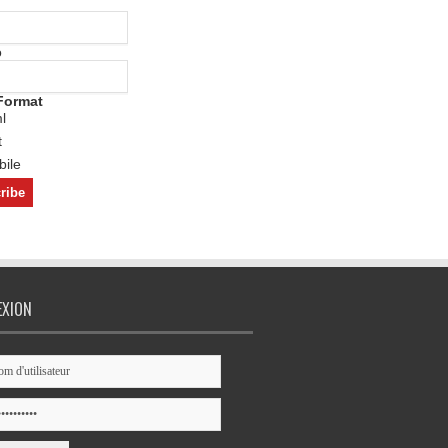
o
Format
l
t
ile
EXION