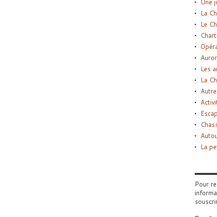
Une j
La Ch
Le Ch
Chart
Opéra
Auror
Les a
La Ch
Autre
Activi
Esca
Chass
Autou
La pe
Pour re
informa
souscri