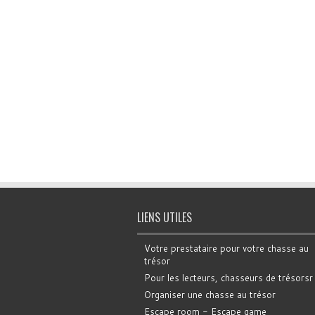
LIENS UTILES
Votre prestataire pour votre chasse au
trésor
Pour les lecteurs, chasseurs de trésorsr
Organiser une chasse au trésor
Escape room - Escape game