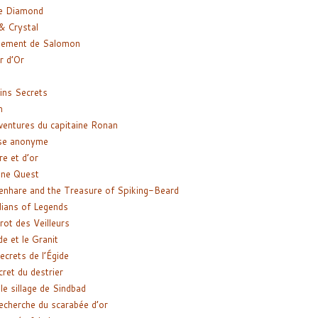
e Diamond
& Crystal
gement de Salomon
ir d’Or
ns Secrets
m
ventures du capitaine Ronan
se anonyme
re et d’or
ne Quest
enhare and the Treasure of Spiking-Beard
ians of Legends
rot des Veilleurs
de et le Granit
ecrets de l’Égide
cret du destrier
le sillage de Sindbad
recherche du scarabée d’or