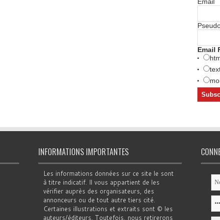
Email
Pseud
Email 
htm
tex
mob
INFORMATIONS IMPORTANTES
CONN
Les informations données sur ce site le sont
à titre indicatif. Il vous appartient de les
vérifier auprès des organisateurs, des
annonceurs ou de tout autre tiers cité.
Certaines illustrations et extraits sont © les
auteurs/éditeurs. Toutefois, nous retirerons