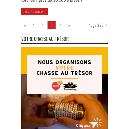
totalisent près de 30 000 entrées !
Lire la suite...
3
«
1
2
4
»
Page 3 sur 4
VOTRE CHASSE AU TRÉSOR