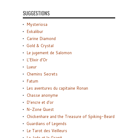
SUGGESTIONS
Mysteriosa
Exkalibur
Carine Diamond
Gold & Crystal
Le jugement de Salomon
L’Elixir d’Or
Lueur
Chemins Secrets
Fatum
Les aventures du capitaine Ronan
Chasse anonyme
D’encre et d’or
N-Zone Quest
Chickenhare and the Treasure of Spiking-Beard
Guardians of Legends
Le Tarot des Veilleurs
Le Jade et le Granit