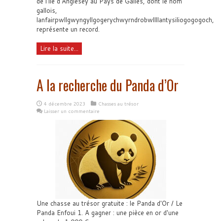
de l'île d'Anglesey au Pays de Galles, dont le nom
gallois,
lanfairpwllgwyngyllgogerychwyrndrobwllllantysiliogogogoch,
représente un record.
Lire la suite...
A la recherche du Panda d’Or
4 décembre 2023
Chasses au trésor
Laisser un commentaire
Une chasse au trésor gratuite : le Panda d'Or / Le
Panda Enfoui 1. A gagner : une pièce en or d'une