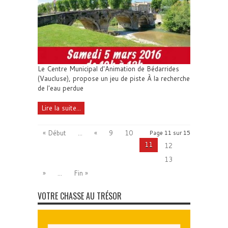
Le Centre Municipal d'Animation de Bédarrides
(Vaucluse), propose un jeu de piste À la recherche
de l'eau perdue
Lire la suite...
« Début
...
«
9
10
Page 11 sur 15
11
12
13
»
...
Fin »
VOTRE CHASSE AU TRÉSOR