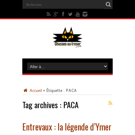
Accueil
»
Étiquette :
PACA
Tag archives :
PACA
Entrevaux : la légende d’Ymer