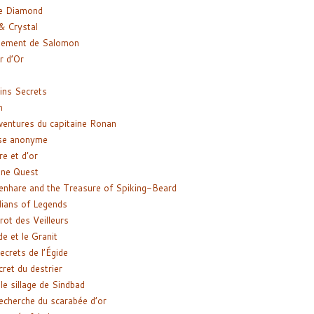
e Diamond
& Crystal
gement de Salomon
ir d’Or
ns Secrets
m
ventures du capitaine Ronan
se anonyme
re et d’or
ne Quest
enhare and the Treasure of Spiking-Beard
ians of Legends
rot des Veilleurs
de et le Granit
ecrets de l’Égide
cret du destrier
le sillage de Sindbad
recherche du scarabée d’or