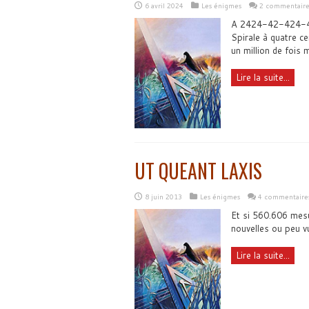
6 avril 2024
Les énigmes
2 commentaire
A 2424-42-424-44
Spirale à quatre ce
un million de fois 
Lire la suite...
UT QUEANT LAXIS
8 juin 2013
Les énigmes
4 commentaire
Et si 560.606 mesur
nouvelles ou peu vu
Lire la suite...