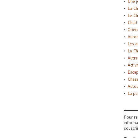
Une j
La Ch
Le Ch
Chart
Opéra
Auror
Les a
La Ch
Autre
Activi
Esca
Chass
Autou
La pe
Pour re
informa
souscri