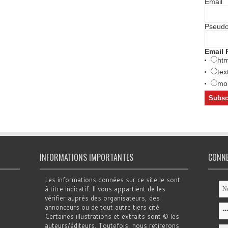
Email
Pseud
Email 
htm
tex
mob
INFORMATIONS IMPORTANTES
CONN
Les informations données sur ce site le sont
à titre indicatif. Il vous appartient de les
vérifier auprès des organisateurs, des
annonceurs ou de tout autre tiers cité.
Certaines illustrations et extraits sont © les
auteurs/éditeurs. Toutefois, nous retirerons