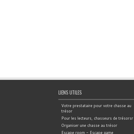
LIENS UTILES
Votre prestataire pour votre chasse au
trésor
Pour les lecteurs, chasseurs de trésorsr
Organiser une chasse au trésor
Escape room - Escape game