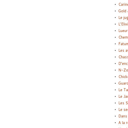
Carin
Gold 
Le ju
L’Elix
Lueur
Chemi
Fatu
Les a
Chas
D’enc
N-Zo
Chick
Guard
Le Ta
Le Ja
Les S
Le se
Dans 
A la 