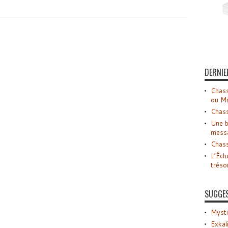
DERNIE
Chass
ou M
Chass
Une b
mess
Chass
L’Éch
tréso
SUGGE
Myste
Exkal