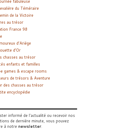
ournée fabuleuse
evalière du Téméraire
emin de la Victoire
res au trésor
tion France 98
e
moureux d’Ariège
ouette d’Or
s chasses au trésor
tés enfants et familles
pe games & escape rooms
eurs de trésors & Aventure
r des chasses au trésor
tite encyclopédie
ster informé de l'actualité ou recevoir nos
tions de dernière minute, vous pouvez
re à notre
newsletter
.