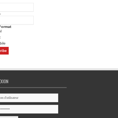
o
Format
l
t
ile
EXION