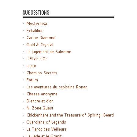
SUGGESTIONS
Mysteriosa
Exkalibur
Carine Diamond
Gold & Crystal
Le jugement de Salomon
L’Elixir d’Or
Lueur
Chemins Secrets
Fatum
Les aventures du capitaine Ronan
Chasse anonyme
D’encre et d’or
N-Zone Quest
Chickenhare and the Treasure of Spiking-Beard
Guardians of Legends
Le Tarot des Veilleurs
Le Jade et le Granit