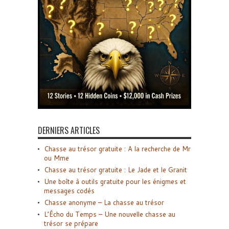
DERNIERS ARTICLES
Chasse au trésor gratuite : A la recherche de Mr
ou Mme
Chasse au trésor gratuite : Le Jade et le Granit
Une boîte à outils gratuite pour les énigmes et
messages codés
Chasse anonyme – La chasse au trésor
L’Écho du Temps – Une nouvelle chasse au
trésor se prépare