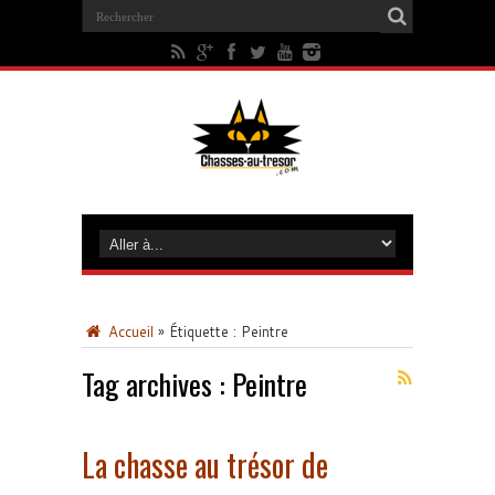
Accueil
»
Étiquette :
Peintre
Tag archives :
Peintre
La chasse au trésor de