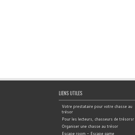
LIENS UTILES
Votre prestataire pour votre chasse au
trésor
Pour les lecteurs, chasseurs de trésorsr
Organiser une chasse au trésor
Escape room - Escape game