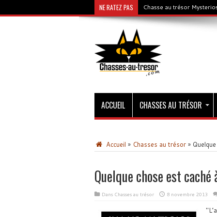
NE RATEZ PAS
Chasse au trésor Mysterios
ACCUEIL
CHASSES AU TRÉSOR
Accueil
»
Chasses au trésor
»
Quelque
Quelque chose est caché 
Dans
Chasses au trésor
8 novembre 2013
L’a