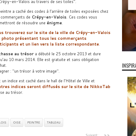
Crépy-en-Valois au travers de ses toiles
.
peintre a caché des codes à l’arrière de toiles exposées chez
 commerçants de
Crépy-en-Valois
. Ces codes vous
mettront de résoudre une
énigme
.
s trouverez sur le site de la ville de Crépy-en-Valois
 photo présentant tous les commerçants
ticipants et un lien vers la liste correspondante
.
chasse au trésor
a débuté le 25 octobre 2013 et dure
qu’au 10 mars 2014. Elle est gratuite et sans obligation
INSPIR
hat.
agner :
un trésor à votre image
.
 un indice est caché dans le hall de l’Hôtel de Ville et
utres indices seront diffusés sur le site de NikkoTab
se au trésor.
LOIS
OISE
PEINTRE
TABLEAU
Suivant :