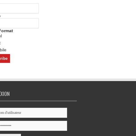
o
Format
l
t
ile
EXION