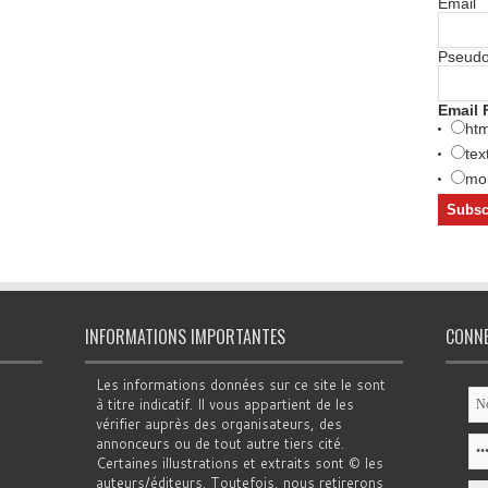
Email
Pseud
Email 
htm
tex
mob
INFORMATIONS IMPORTANTES
CONN
Les informations données sur ce site le sont
à titre indicatif. Il vous appartient de les
vérifier auprès des organisateurs, des
annonceurs ou de tout autre tiers cité.
Certaines illustrations et extraits sont © les
auteurs/éditeurs. Toutefois, nous retirerons