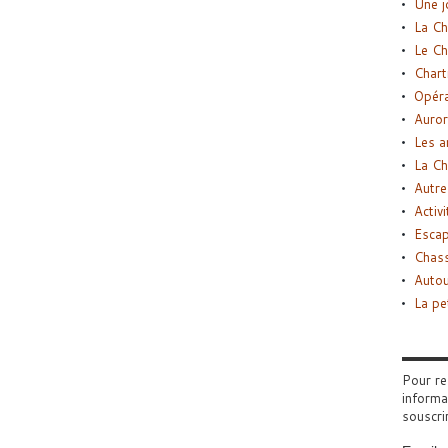
Une j
La Ch
Le Ch
Chart
Opéra
Auror
Les a
La Ch
Autre
Activi
Esca
Chass
Autou
La pe
Pour re
informa
souscri