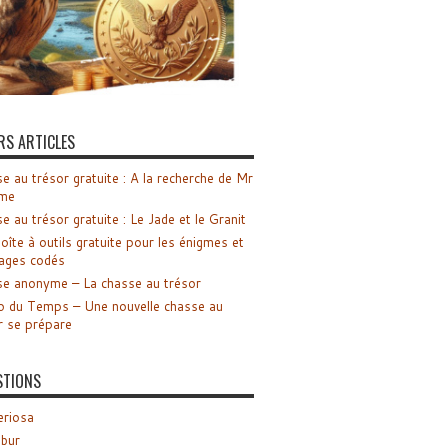
RS ARTICLES
e au trésor gratuite : A la recherche de Mr
me
e au trésor gratuite : Le Jade et le Granit
oîte à outils gratuite pour les énigmes et
ages codés
e anonyme – La chasse au trésor
o du Temps – Une nouvelle chasse au
r se prépare
STIONS
riosa
ibur