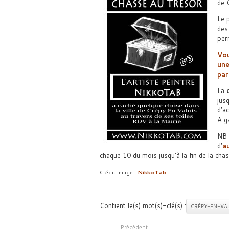
de 
Le 
des
per
Vou
une
par
La
jus
d’ac
A g
NB :
d’
a
chaque 10 du mois jusqu’à la fin de la chas
Crédit image :
NikkoTab
Contient le(s) mot(s)-clé(s) :
CRÉPY-EN-VA
Précédent :