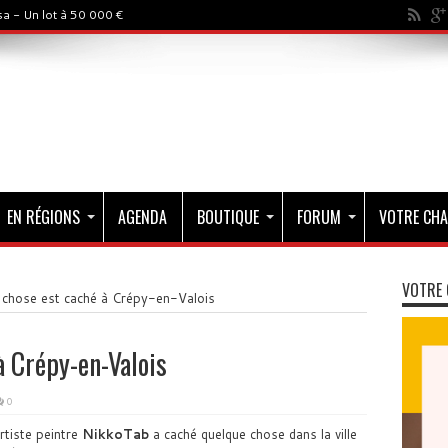
a - Un lot à 50 000 €
EN RÉGIONS
AGENDA
BOUTIQUE
FORUM
VOTRE CHA
VOTRE 
 chose est caché à Crépy-en-Valois
à Crépy-en-Valois
0
rtiste peintre
NikkoTab
a caché quelque chose dans la ville