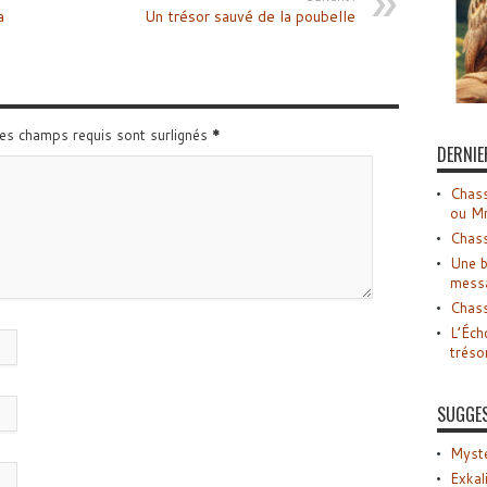
a
Un trésor sauvé de la poubelle
Les champs requis sont surlignés
*
DERNIE
Chass
ou M
Chass
Une b
mess
Chass
L’Éch
tréso
SUGGE
Myste
Exkal