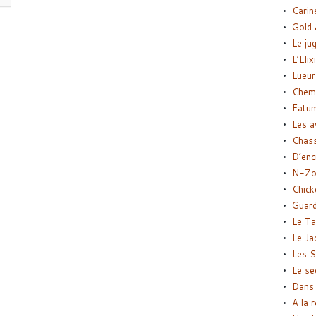
Carin
Gold 
Le ju
L’Elix
Lueur
Chemi
Fatu
Les a
Chas
D’enc
N-Zo
Chick
Guard
Le Ta
Le Ja
Les S
Le se
Dans 
A la 