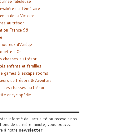
ournée fabuleuse
evalière du Téméraire
emin de la Victoire
res au trésor
tion France 98
e
moureux d’Ariège
ouette d’Or
s chasses au trésor
tés enfants et familles
pe games & escape rooms
eurs de trésors & Aventure
r des chasses au trésor
tite encyclopédie
ster informé de l'actualité ou recevoir nos
tions de dernière minute, vous pouvez
re à notre
newsletter
.