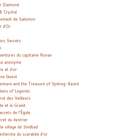
e Diamond
& Crystal
gement de Salomon
ir d’Or
ns Secrets
m
ventures du capitaine Ronan
se anonyme
re et d’or
ne Quest
enhare and the Treasure of Spiking-Beard
ians of Legends
rot des Veilleurs
de et le Granit
ecrets de l’Égide
cret du destrier
le sillage de Sindbad
recherche du scarabée d’or