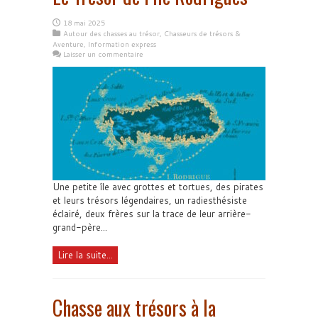
18 mai 2025
Autour des chasses au trésor
,
Chasseurs de trésors &
Aventure
,
Information express
Laisser un commentaire
Une petite île avec grottes et tortues, des pirates
et leurs trésors légendaires, un radiesthésiste
éclairé, deux frères sur la trace de leur arrière-
grand-père...
Lire la suite...
Chasse aux trésors à la