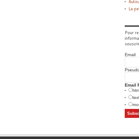
Autou
La pe
Pour re
informa
souscri
Email
Pseud
Email 
htm
tex
mob