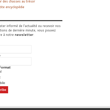
r des chasses au trésor
tite encyclopédie
ster informé de l'actualité ou recevoir nos
tions de dernière minute, vous pouvez
re à notre
newsletter
.
o
Format
l
t
ile