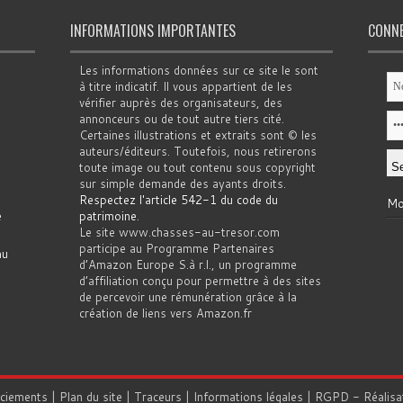
INFORMATIONS IMPORTANTES
CONN
Les informations données sur ce site le sont
à titre indicatif. Il vous appartient de les
vérifier auprès des organisateurs, des
annonceurs ou de tout autre tiers cité.
Certaines illustrations et extraits sont © les
auteurs/éditeurs. Toutefois, nous retirerons
toute image ou tout contenu sous copyright
sur simple demande des ayants droits.
Respectez l'article 542-1 du code du
Mo
e
patrimoine
.
Le site www.chasses-au-tresor.com
participe au Programme Partenaires
au
d’Amazon Europe S.à r.l., un programme
d’affiliation conçu pour permettre à des sites
de percevoir une rémunération grâce à la
création de liens vers Amazon.fr
rciements
|
Plan du site
|
Traceurs
|
Informations légales
|
RGPD
- Réalisa