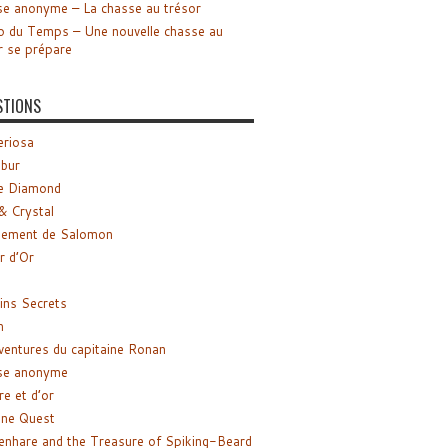
e anonyme – La chasse au trésor
o du Temps – Une nouvelle chasse au
r se prépare
STIONS
riosa
ibur
e Diamond
& Crystal
gement de Salomon
ir d’Or
ns Secrets
m
ventures du capitaine Ronan
se anonyme
re et d’or
ne Quest
enhare and the Treasure of Spiking-Beard