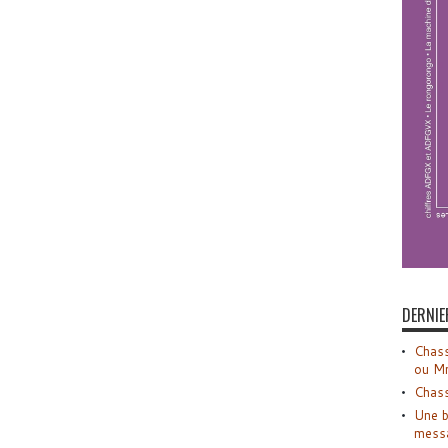
DERNIE
Chass
ou M
Chass
Une b
mess