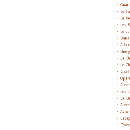
Guard
Le Ta
Le Ja
Les S
Le se
Dans 
A la 
Une j
La Ch
Le Ch
Chart
Opéra
Auror
Les a
La Ch
Autre
Activi
Esca
Chass