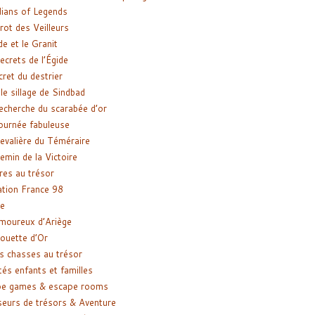
ians of Legends
rot des Veilleurs
de et le Granit
ecrets de l’Égide
cret du destrier
le sillage de Sindbad
recherche du scarabée d’or
ournée fabuleuse
evalière du Téméraire
emin de la Victoire
res au trésor
tion France 98
e
moureux d’Ariège
ouette d’Or
s chasses au trésor
tés enfants et familles
pe games & escape rooms
eurs de trésors & Aventure