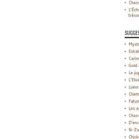
Chass
L’Éch
tréso
SUGGE
Myste
Exkal
Carin
Gold 
Le ju
L’Elix
Lueur
Chemi
Fatu
Les a
Chas
D’enc
N-Zo
Chick