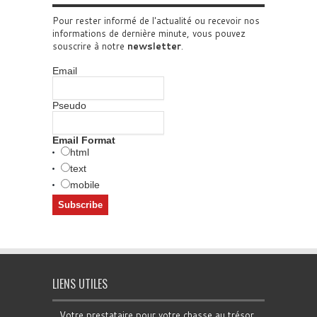
Pour rester informé de l'actualité ou recevoir nos
informations de dernière minute, vous pouvez
souscrire à notre
newsletter
.
Email
Pseudo
Email Format
html
text
mobile
LIENS UTILES
Votre prestataire pour votre chasse au trésor