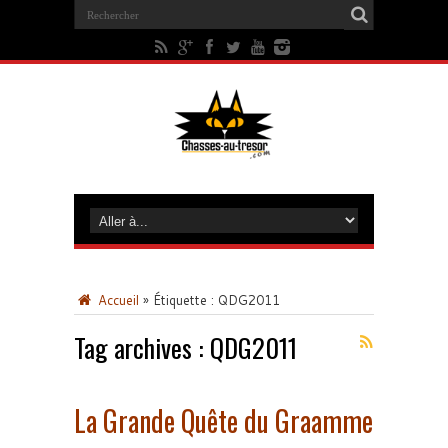
Accueil
»
Étiquette :
QDG2011
Tag archives :
QDG2011
La Grande Quête du Graamme