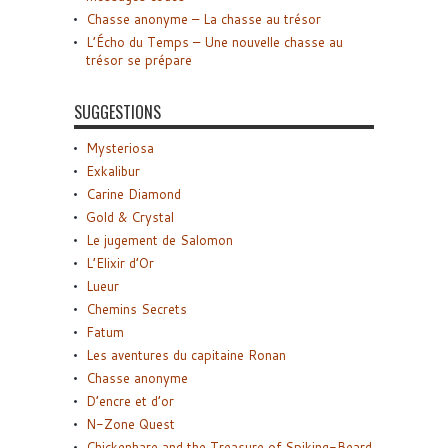
Chasse anonyme – La chasse au trésor
L’Écho du Temps – Une nouvelle chasse au
trésor se prépare
SUGGESTIONS
Mysteriosa
Exkalibur
Carine Diamond
Gold & Crystal
Le jugement de Salomon
L’Elixir d’Or
Lueur
Chemins Secrets
Fatum
Les aventures du capitaine Ronan
Chasse anonyme
D’encre et d’or
N-Zone Quest
Chickenhare and the Treasure of Spiking-Beard