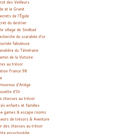
rot des Veilleurs
de et le Granit
ecrets de l’Égide
cret du destrier
le sillage de Sindbad
recherche du scarabée d’or
ournée fabuleuse
evalière du Téméraire
emin de la Victoire
res au trésor
tion France 98
e
moureux d’Ariège
ouette d’Or
s chasses au trésor
tés enfants et familles
pe games & escape rooms
eurs de trésors & Aventure
r des chasses au trésor
tite encyclopédie