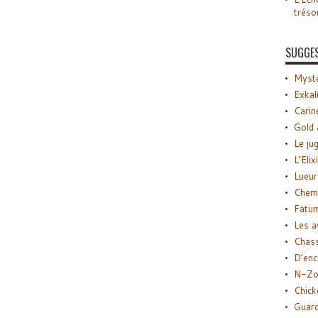
tréso
SUGGE
Myste
Exkal
Carin
Gold 
Le ju
L’Elix
Lueur
Chemi
Fatu
Les a
Chas
D’enc
N-Zo
Chick
Guard