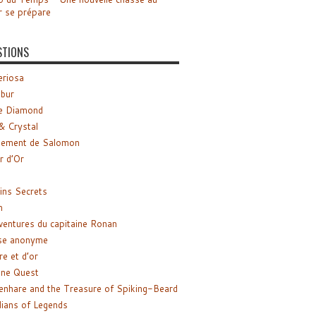
r se prépare
STIONS
riosa
ibur
e Diamond
& Crystal
gement de Salomon
ir d’Or
ns Secrets
m
ventures du capitaine Ronan
se anonyme
re et d’or
ne Quest
enhare and the Treasure of Spiking-Beard
ians of Legends