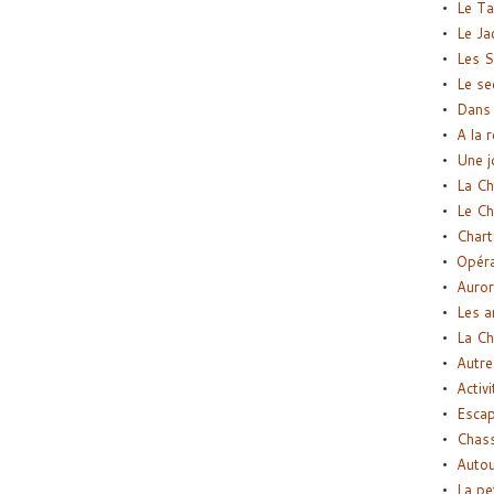
Le Ta
Le Ja
Les S
Le se
Dans 
A la 
Une j
La Ch
Le Ch
Chart
Opéra
Auror
Les a
La Ch
Autre
Activi
Esca
Chass
Autou
La pe