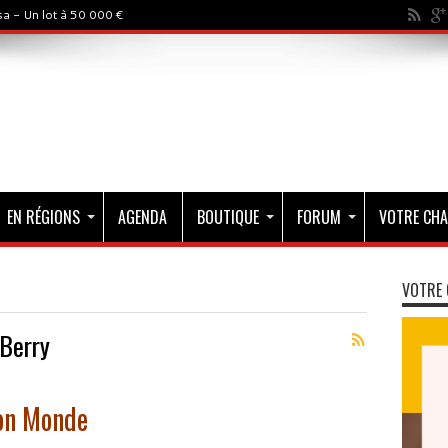
a - Un lot à 50 000 €
EN RÉGIONS
AGENDA
BOUTIQUE
FORUM
VOTRE CHA
VOTRE 
kBerry
ion Monde