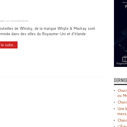
isser un commentaire
outeilles de Whisky, de la marque Whyte & Mackay sont
minée dans des villes du Royaume-Uni et d'Irlande.
 la suite...
DERNIE
Chass
ou M
Chass
Une b
mess
Chass
L’Éch