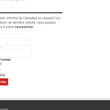
ster informé de l'actualité ou recevoir nos
tions de dernière minute, vous pouvez
re à notre
newsletter
.
o
Format
l
t
ile