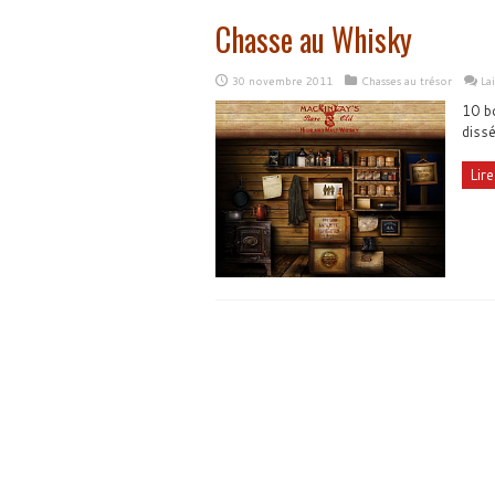
Chasse au Whisky
30 novembre 2011
Chasses au trésor
La
10 b
dissé
Lire