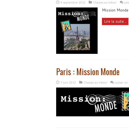
4 septembre 2012
Chasses au trésor
Lai
Mission Monde 
Lire la suite...
Paris : Mission Monde
7 juin 2012
Chasses au trésor
Laisser u