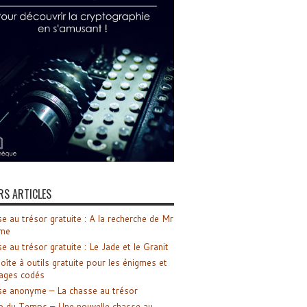
RS ARTICLES
e au trésor gratuite : A la recherche de Mr
me
e au trésor gratuite : Le Jade et le Granit
oîte à outils gratuite pour les énigmes et
ages codés
e anonyme – La chasse au trésor
o du Temps – Une nouvelle chasse au