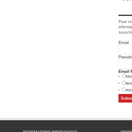
Pour re
informa
souscri
Email
Pseud
Email 
htm
tex
mob