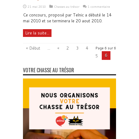
21 mai 2010
Chasses au trésor
1 commentaire
Ce concours, proposé par Telnic a débuté le 14
mai 2010 et se terminera le 20 aout 2010.
Lire la suite...
« Début
...
«
2
3
4
Page 6 sur 6
6
5
VOTRE CHASSE AU TRÉSOR