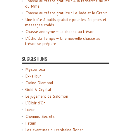
Chasse au trésor gratuite : A la recherche de Mr
ou Mme
Chasse au trésor gratuite : Le Jade et le Granit
Une boîte à outils gratuite pour les énigmes et
messages codés
Chasse anonyme – La chasse au trésor
L’Écho du Temps – Une nouvelle chasse au
trésor se prépare
SUGGESTIONS
Mysteriosa
Exkalibur
Carine Diamond
Gold & Crystal
Le jugement de Salomon
L’Elixir d’Or
Lueur
Chemins Secrets
Fatum
Les aventures du capitaine Ronan