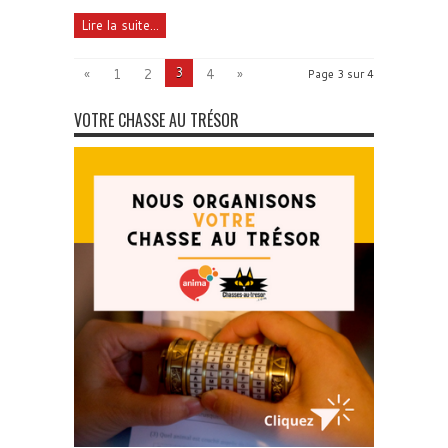
Lire la suite...
3
«
1
2
4
»
Page 3 sur 4
VOTRE CHASSE AU TRÉSOR