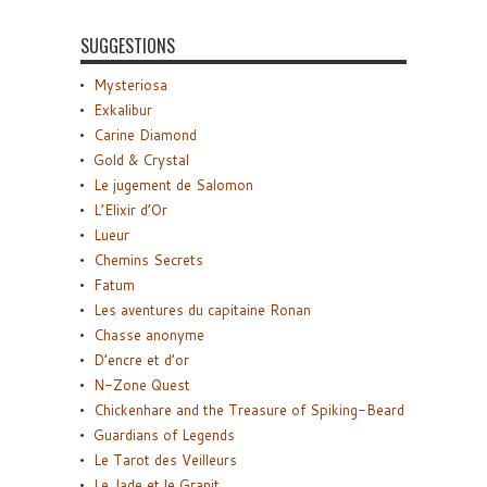
SUGGESTIONS
Mysteriosa
Exkalibur
Carine Diamond
Gold & Crystal
Le jugement de Salomon
L’Elixir d’Or
Lueur
Chemins Secrets
Fatum
Les aventures du capitaine Ronan
Chasse anonyme
D’encre et d’or
N-Zone Quest
Chickenhare and the Treasure of Spiking-Beard
Guardians of Legends
Le Tarot des Veilleurs
Le Jade et le Granit