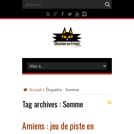
Accueil
»
Étiquette :
Somme
Tag archives :
Somme
Amiens : jeu de piste en