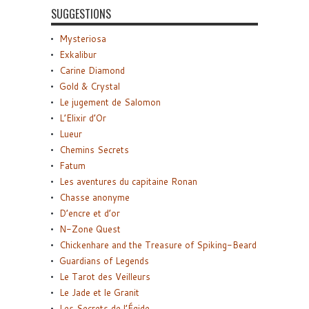
SUGGESTIONS
Mysteriosa
Exkalibur
Carine Diamond
Gold & Crystal
Le jugement de Salomon
L’Elixir d’Or
Lueur
Chemins Secrets
Fatum
Les aventures du capitaine Ronan
Chasse anonyme
D’encre et d’or
N-Zone Quest
Chickenhare and the Treasure of Spiking-Beard
Guardians of Legends
Le Tarot des Veilleurs
Le Jade et le Granit
Les Secrets de l’Égide