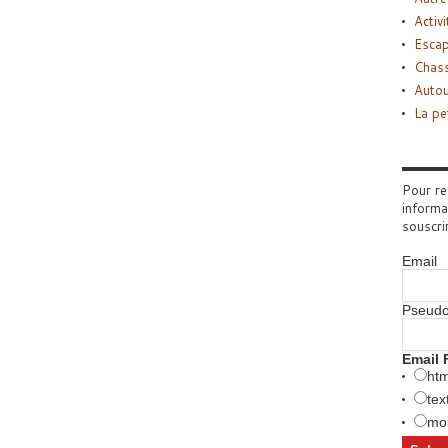
Activi
Esca
Chass
Autou
La pe
Pour re
informa
souscri
Email
Pseud
Email 
htm
tex
mob