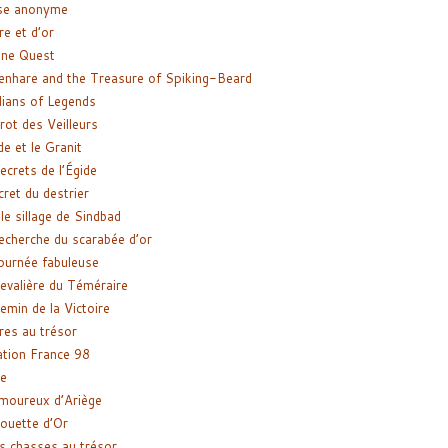
se anonyme
re et d’or
ne Quest
enhare and the Treasure of Spiking-Beard
ians of Legends
rot des Veilleurs
de et le Granit
ecrets de l’Égide
cret du destrier
le sillage de Sindbad
recherche du scarabée d’or
ournée fabuleuse
evalière du Téméraire
emin de la Victoire
res au trésor
tion France 98
e
moureux d’Ariège
ouette d’Or
s chasses au trésor