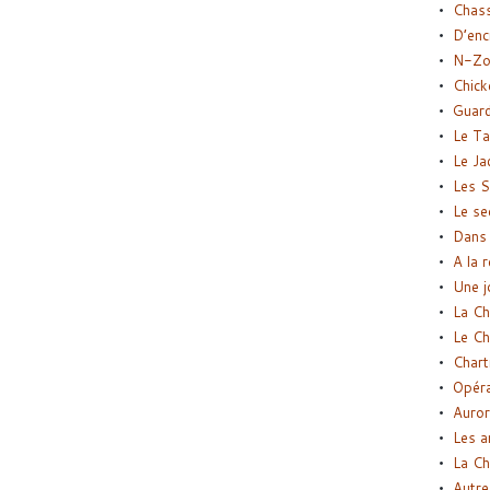
Chas
D’enc
N-Zo
Chick
Guard
Le Ta
Le Ja
Les S
Le se
Dans 
A la 
Une j
La Ch
Le Ch
Chart
Opéra
Auror
Les a
La Ch
Autre