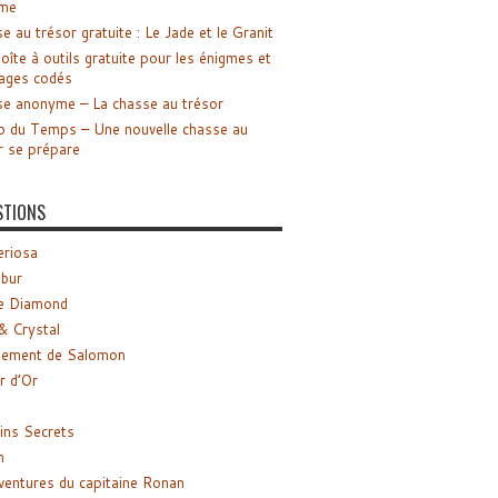
me
e au trésor gratuite : Le Jade et le Granit
oîte à outils gratuite pour les énigmes et
ages codés
e anonyme – La chasse au trésor
o du Temps – Une nouvelle chasse au
r se prépare
STIONS
riosa
ibur
e Diamond
& Crystal
gement de Salomon
ir d’Or
ns Secrets
m
ventures du capitaine Ronan