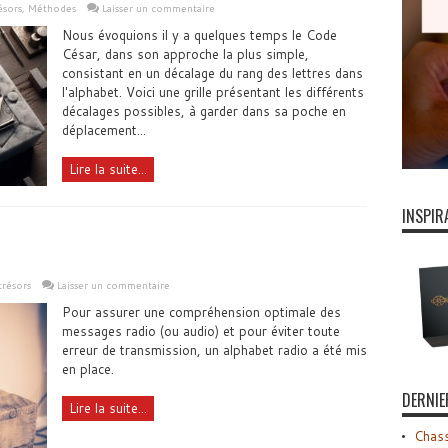
ésors
,
Méthodes
Laisser un commentaire
Nous évoquions il y a quelques temps le Code
César, dans son approche la plus simple,
consistant en un décalage du rang des lettres dans
l'alphabet. Voici une grille présentant les différents
décalages possibles, à garder dans sa poche en
déplacement...
Lire la suite...
INSPIR
trésors
Laisser un commentaire
Pour assurer une compréhension optimale des
messages radio (ou audio) et pour éviter toute
erreur de transmission, un alphabet radio a été mis
en place.
DERNIE
Lire la suite...
Chass