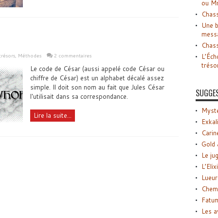
ou M
Chass
Une b
mess
Chass
L’Éch
trésors
,
Méthodes
2 commentaires
tréso
Le code de César (aussi appelé code César ou
chiffre de César) est un alphabet décalé assez
simple. Il doit son nom au fait que Jules César
SUGGE
l'utilisait dans sa correspondance.
Myste
Lire la suite...
Exkal
Carin
Gold 
Le ju
L’Elix
Lueur
Chemi
Fatu
Les a