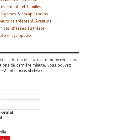
tés enfants et familles
pe games & escape rooms
eurs de trésors & Aventure
r des chasses au trésor
tite encyclopédie
ster informé de l'actualité ou recevoir nos
tions de dernière minute, vous pouvez
re à notre
newsletter
.
o
Format
l
t
ile